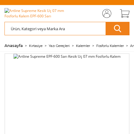
MIZI
ÜCRETSİZ
SAYFAMIZI
ÜCRETSİZ
S
AZ
AZ
RET
KARGO
ZİYARET EDİN
KARGO
ZİY
ÖDE
ÖDE
🖱️
📦
🖱️
📦
💰
💰
Anasayfa
Kırtasiye
Yazı Gereçleri
Kalemler
Fosforlu Kalemler
Ar