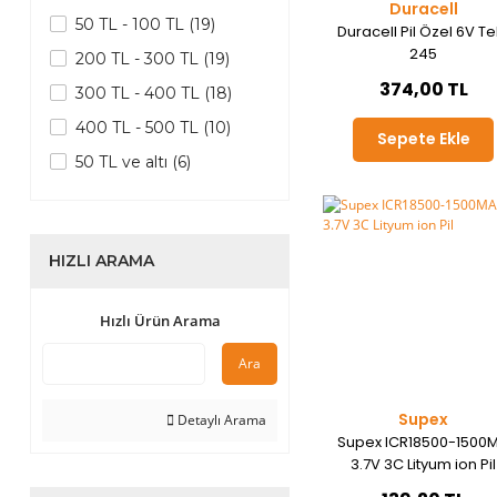
Duracell
50 TL - 100 TL (19)
Duracell Pil Özel 6V Tek
245
200 TL - 300 TL (19)
374,00 TL
300 TL - 400 TL (18)
400 TL - 500 TL (10)
Sepete Ekle
50 TL ve altı (6)
500 TL - 600 TL (3)
HIZLI ARAMA
Hızlı Ürün Arama
Ara
Supex
Detaylı Arama
Supex ICR18500-1500
3.7V 3C Lityum ion Pil