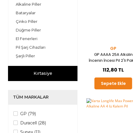
Alkaline Piller
Bataryalar
Çinko Piller
Düğme Piller
El Fenerleri
Pil Şarj Cihazları
GP
GP AAAA 25A Alkalin
Şarjlı Piller
İncenin İncesi Pil 2'li Pa
GP25A-U2
112,80 TL
Kırtasiye
Sepete Ekle
TÜM MARKALAR
GP (79)
Duracell (28)
Supex (11)