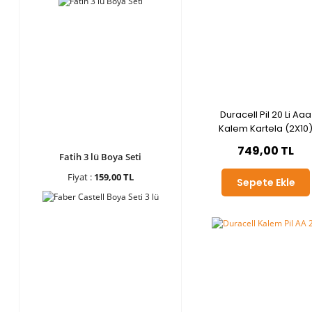
Duracell Pil 20 Li Aaa
Kalem Kartela (2X10
749,00 TL
Fatih 3 lü Boya Seti
Fiyat :
159,00 TL
Sepete Ekle