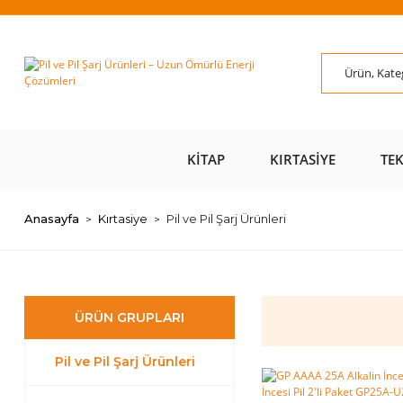
ÜZERİ ÜCRETSİZ
AL AZ
SAYFAMIZI ZİYARET
ÜZE
KARGO 📦
ÖDE 💰
EDİN 🖱️
KITAP
KIRTASIYE
TE
Anasayfa
Kırtasiye
Pil ve Pil Şarj Ürünleri
ÜRÜN GRUPLARI
Pil ve Pil Şarj Ürünleri