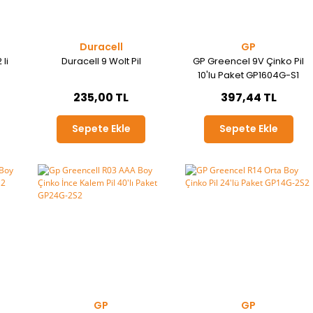
Duracell
GP
 li
Duracell 9 Wolt Pil
GP Greencel 9V Çinko Pil
10'lu Paket GP1604G-S1
235,00 TL
397,44 TL
Sepete Ekle
Sepete Ekle
GP
GP