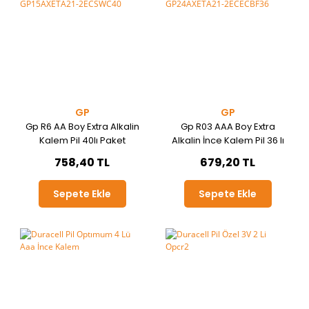
GP
GP
Gp R6 AA Boy Extra Alkalin
Gp R03 AAA Boy Extra
Kalem Pil 40lı Paket
Alkalin İnce Kalem Pil 36 lı
GP15AXETA21-2ECSWC40
Paket GP24AXETA21-
758,40 TL
679,20 TL
2ECECBF36
Sepete Ekle
Sepete Ekle