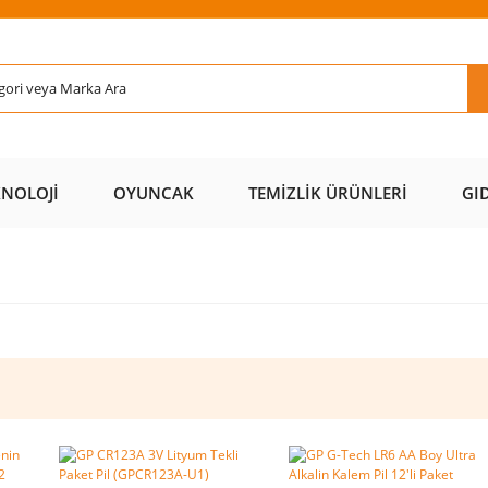
Rİ ÜCRETSİZ
AL AZ
SAYFAMIZI
ÜZERİ ÜCR
KARGO 📦
ÖDE 💰
ZİYARET EDİN 🖱️
KARGO 
KNOLOJI
OYUNCAK
TEMIZLIK ÜRÜNLERI
GI