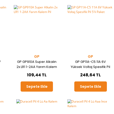
GP
GP
V
GP GP910A Super Alkalin
GP GP11A-C5 11A 6V
2x LR1 1-2AA Yarım Kalem
Yüksek Voltaj Spesifik Pil
Pil
5'li Paket
109,44 TL
248,64 TL
Sepete Ekle
Sepete Ekle