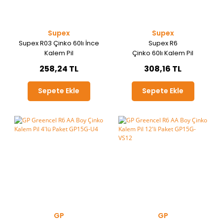
Supex
Supex
Supex R03 Çinko 60lı İnce
Supex R6
Kalem Pil
Çinko 60lı Kalem Pil
258,24 TL
308,16 TL
Sepete Ekle
Sepete Ekle
GP
GP