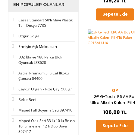
139,20 TL
EN POPULER OLANLAR
Sepete Ekle
Cassa Standart 50'li Mavi Plastik
Telli Dosya 7735
Özgür Gölge
Ermişin Aşk Mektupları
LOZ İtfaiye 180 Parça Blok
Oyuncak LZ8620
Astral Premium 3 lü Cat İlkokul
Çantası 04400
Çaykur Organik Rize Çayı 500 gr
GP
GP G-Tech LR6 AA Bo
Bekle Beni
Ultra Alkalin Kalem Pil 4
Paket GP15AU-U4
Maped Full Boyama Seti 897416
106,08 TL
Maped Okul Seti 33 lü 10 lu Brush
Sepete Ekle
10 lu Fineliner 12 li Duo Boya
897417