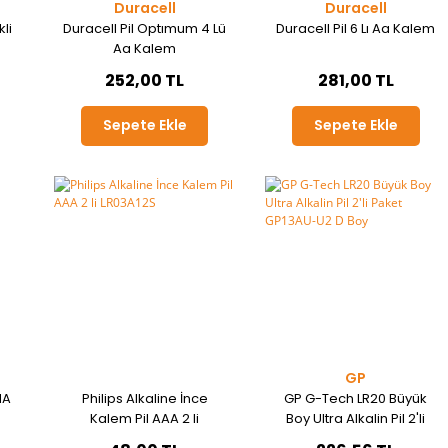
Duracell
Duracell
li
Duracell Pil Optımum 4 Lü
Duracell Pil 6 Lı Aa Kalem
Aa Kalem
252,00 TL
281,00 TL
Sepete Ekle
Sepete Ekle
GP
MA
Philips Alkaline İnce
GP G-Tech LR20 Büyük
Kalem Pil AAA 2 li
Boy Ultra Alkalin Pil 2'li
LR03A12S
Paket GP13AU-U2 D Boy