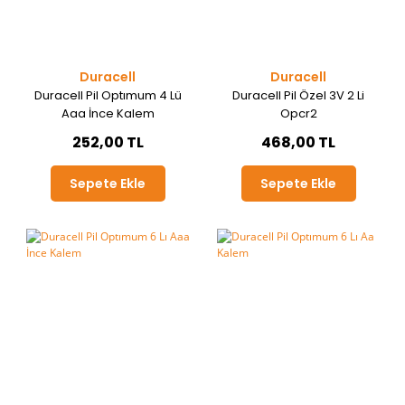
Duracell
Duracell
Duracell Pil Optımum 4 Lü
Duracell Pil Özel 3V 2 Li
Aaa İnce Kalem
Opcr2
252,00 TL
468,00 TL
Sepete Ekle
Sepete Ekle