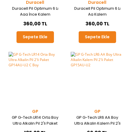
Duracell
Duracell
Duracell Pil Optımum 6 Lı
Duracell Pil Optımum 6 Lı
Aaa İnce Kalem
Aa Kalem
360,00 TL
360,00 TL
Sepete Ekle
Sepete Ekle
GP
GP
GP G-Tech LR14 Orta Boy
GP G-Tech LR6 AA Boy
Ultra Alkalin Pil 2'li Paket
Ultra Alkalin Kalem Pil 2'li
GP14AU-U2 C Boy
Paket GP15AU-U2