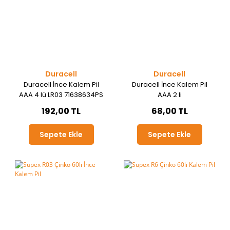
Duracell
Duracell
Duracell İnce Kalem Pil
Duracell İnce Kalem Pil
AAA 4 lü LR03 71638634PS
AAA 2 li
192,00 TL
68,00 TL
Sepete Ekle
Sepete Ekle