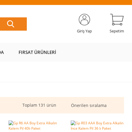
ETSİZ
AL AZ
SAYFAMIZI
ÜZERİ ÜCRETSİZ
📦
ÖDE 💰
ZİYARET EDİN 🖱️
KARGO 📦
Giriş Yap
Sepetim
DA
FIRSAT ÜRÜNLERI
Toplam 131 ürün