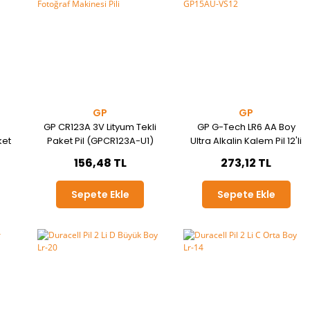
GP
GP
GP CR123A 3V Lityum Tekli
GP G-Tech LR6 AA Boy
ket
Paket Pil (GPCR123A-U1)
Ultra Alkalin Kalem Pil 12'li
Fotoğraf Makinesi Pili
Paket GP15AU-VS12
156,48 TL
273,12 TL
Sepete Ekle
Sepete Ekle