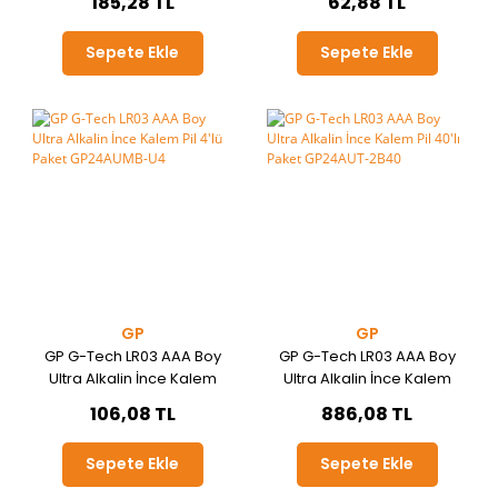
185,28 TL
62,88 TL
Sepete Ekle
Sepete Ekle
GP
GP
GP G-Tech LR03 AAA Boy
GP G-Tech LR03 AAA Boy
Ultra Alkalin İnce Kalem
Ultra Alkalin İnce Kalem
Pil 4'lü Paket GP24AUMB-
Pil 40'lı Paket GP24AUT-
106,08 TL
886,08 TL
U4
2B40
Sepete Ekle
Sepete Ekle