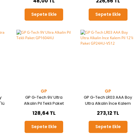
48,00 TL
226,56 TL
Sepete Ekle
Sepete Ekle
GP
GP
y
GP G-Tech 9V Ultra
GP G-Tech LR03 AAA Boy
'lü
Alkalin Pil Tekli Paket
Ultra Alkalin İnce Kalem
GP1604AU
Pil 12'li Paket GP24AU-
128,64 TL
273,12 TL
VS12
Sepete Ekle
Sepete Ekle