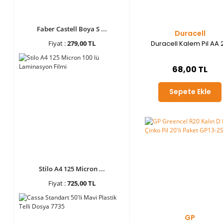
Faber Castell Boya S ...
Duracell
Duracell Kalem Pil AA 2
Fiyat :
279,00 TL
68,00 TL
Sepete Ekle
Stilo A4 125 Micron ...
Fiyat :
725,00 TL
GP