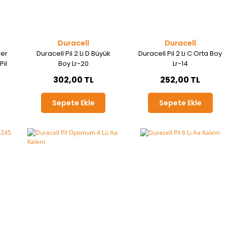
Duracell
Duracell
wer
Duracell Pil 2 Li D Büyük
Duracell Pil 2 Li C Orta Boy
Pil
Boy Lr-20
Lr-14
302,00 TL
252,00 TL
Sepete Ekle
Sepete Ekle