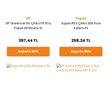
GP
Supex
GP Greencel 9V Çinko Pil 10'lu
Supex R03 Çinko 60lı İnce
Paket GP1604G-S1
Kalem Pil
397,44 TL
258,24 TL
Sepete Ekle
Sepete Ekle