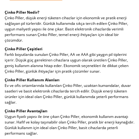
Çinko Piller Nedir?
Çinko Piller, düşük enerji tüketen cihazlar için ekonomik ve pratik enerji
sağlayan pil türleridir. Günlük kullanımda sıkça tercih edilen Çinko Piller,
uygun maliyetli yapısı ile öne çıkar. Basit elektronik cihazlarda verimli
performans sunan Çinko Piller, temel enerji ihtiyaçları için ideal bir
çözümdür.
Çinko Piller Çeşitleri
Farklı boyutlarda sunulan Çinko Piller, AA ve AAA gibi yaygın pil tiplerini
içerir. Düşük güç gerektiren cihazlara uygun olarak üretilen Çinko Piller,
geniş kullanım alanına hitap eder. Ekonomik seçenekleri ile dikkat çeken
Çinko Piller, günlük ihtiyaçlar için pratik çözümler sunar.
Çinko Piller Kullanım Alanları
Ev ve ofis ortamlarında kullanılan Çinko Piller, uzaktan kumandalar, duvar
saatleri ve basit elektronik cihazlarda tercih edilir. Düşük enerji tüketen
ürünler için ideal olan Çinko Piller, günlük kullanımda yeterli performans
sağlar.
Çinko Piller Avantajları
Uygun fiyatlı yapısı ile öne çıkan Çinko Piller, ekonomik kullanım avantajı
sunar. Hafif ve kolay taşınabilir olan Çinko Piller, pratik bir enerji kaynağıdır.
Günlük kullanım için ideal olan Çinko Piller, basit cihazlarda yeterli
performans sağlar.