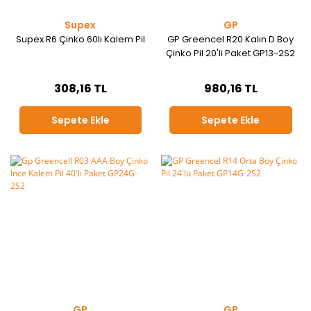
Supex
GP
Supex R6 Çinko 60lı Kalem Pil
GP Greencel R20 Kalın D Boy
Çinko Pil 20'li Paket GP13-2S2
308,16 TL
980,16 TL
Sepete Ekle
Sepete Ekle
GP
GP