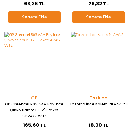
63,36 TL
76,32 TL
Sepete Ekle
Sepete Ekle
GP
Toshiba
GP Greencel R03 AAA Boy İnce
Toshiba İnce Kalem Pil AAA 2 li
Çinko Kalem Pil 12'li Paket
GP24G-VS12
165,60 TL
18,00 TL