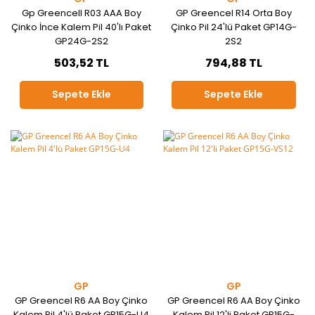
Gp Greencell R03 AAA Boy
GP Greencel R14 Orta Boy
Çinko İnce Kalem Pil 40'lı Paket
Çinko Pil 24'lü Paket GP14G-
GP24G-2S2
2S2
503,52 TL
794,88 TL
Sepete Ekle
Sepete Ekle
GP
GP
GP Greencel R6 AA Boy Çinko
GP Greencel R6 AA Boy Çinko
Kalem Pil 4'lü Paket GP15G-U4
Kalem Pil 12'li Paket GP15G-