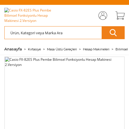
MIZI
ÜCRETSİZ
SAYFAMIZI
ÜCRETSİZ
S
AZ
AZ
RET
KARGO
ZİYARET EDİN
KARGO
ZİY
ÖDE
ÖDE
🖱️
📦
🖱️
📦
💰
💰
Anasayfa
Kırtasiye
Masa Üstü Gereçleri
Hesap Makineleri
Bilimsel