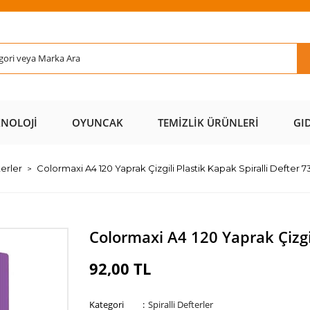
Rİ ÜCRETSİZ
AL AZ
SAYFAMIZI
ÜZERİ ÜCR
KARGO 📦
ÖDE 💰
ZİYARET EDİN 🖱️
KARGO 
KNOLOJI
OYUNCAK
TEMIZLIK ÜRÜNLERI
GI
terler
Colormaxi A4 120 Yaprak Çizgili Plastik Kapak Spiralli Defter 
Colormaxi A4 120 Yaprak Çizgil
92,00 TL
Kategori
Spiralli Defterler