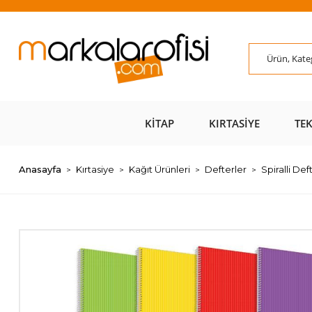
ÜZERİ ÜCRETSİZ
AL AZ
SAYFAMIZI ZİYARET
ÜZE
KARGO 📦
ÖDE 💰
EDİN 🖱️
KITAP
KIRTASIYE
TE
Anasayfa
Kırtasiye
Kağıt Ürünleri
Defterler
Spiralli Def