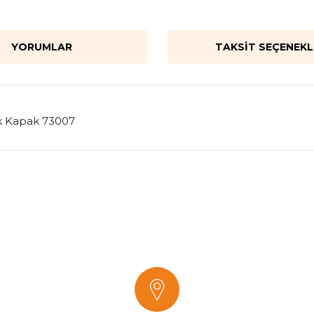
YORUMLAR
TAKSIT SEÇENEKL
tik Kapak 73007
onularda yetersiz gördüğünüz noktaları öneri formunu kullanarak tarafımı
Bu ürüne ilk yorumu siz yapın!
Yorum Yaz