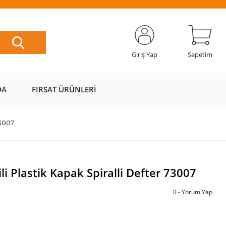
ETSİZ
AL AZ
SAYFAMIZI
ÜZERİ ÜCRETSİZ
📦
ÖDE 💰
ZİYARET EDİN 🖱️
KARGO 📦
Giriş Yap
Sepetim
DA
FIRSAT ÜRÜNLERI
73007
i Plastik Kapak Spiralli Defter 73007
0 - Yorum Yap