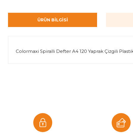
ÜRÜN BILGISI
Colormaxi Spiralli Defter A4 120 Yaprak Çizgili Plas
Bu ürünün fiyat bilgisi, resim, ürün açıklamalarında ve diğer k
Görüş ve önerileriniz için teşekkür ederiz.
Ürün resmi kalitesiz, bozuk veya görüntülenemiyor.
Ürün açıklamasında eksik bilgiler bulunuyor.
Ürün bilgilerinde hatalar bulunuyor.