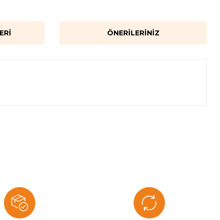
ERI
ÖNERILERINIZ
za iletebilirsiniz.