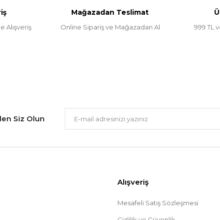
iş
Mağazadan Teslimat
Ü
e Alışveriş
Online Sipariş ve Mağazadan Al
999 TL v
Gönder
ilen Siz Olun
Alışveriş
Mesafeli Satış Sözleşmesi
Gizlilik ve Güvenlik