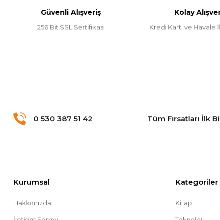
Güvenli Alışveriş
Kolay Alışver
Ürün fiyatı diğer sitelerden daha pahalı.
256 Bit SSL Sertifikası
Kredi Kartı ve Havale İl
Bu ürüne benzer farklı alternatifler olmalı.
0 530 387 51 42
Tüm Fırsatları İlk B
Kurumsal
Kategoriler
Hakkımızda
Kitap
İletişim Formu
Teknoloji