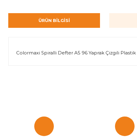
ÜRÜN BILGISI
Colormaxi Spiralli Defter A5 96 Yaprak Çizgili Plast
Bu ürünün fiyat bilgisi, resim, ürün açıklamalarında ve diğer k
Görüş ve önerileriniz için teşekkür ederiz.
Ürün resmi kalitesiz, bozuk veya görüntülenemiyor.
Ürün açıklamasında eksik bilgiler bulunuyor.
Ürün bilgilerinde hatalar bulunuyor.