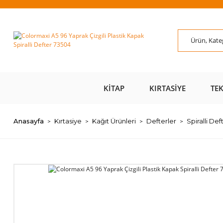
ÜZERİ ÜCRETSİZ
AL AZ
SAYFAMIZI ZİYARET
ÜZE
KARGO 📦
ÖDE 💰
EDİN 🖱️
KITAP
KIRTASIYE
TE
Anasayfa
Kırtasiye
Kağıt Ürünleri
Defterler
Spiralli Def