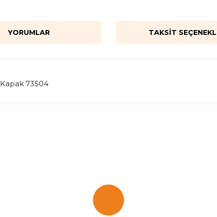
YORUMLAR
TAKSIT SEÇENEKL
ik Kapak 73504
onularda yetersiz gördüğünüz noktaları öneri formunu kullanarak tarafımı
Bu ürüne ilk yorumu siz yapın!
Yorum Yaz