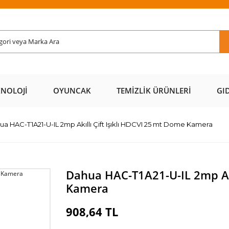
Rİ ÜCRETSİZ
AL AZ
SAYFAMIZI
ÜZERİ ÜCR
KARGO 📦
ÖDE 💰
ZİYARET EDİN 🖱️
KARGO 
KNOLOJI
OYUNCAK
TEMIZLIK ÜRÜNLERI
GI
a HAC-T1A21-U-IL 2mp Akıllı Çift Işıklı HDCVI 25 mt Dome Kamera
Dahua HAC-T1A21-U-IL 2mp Akı
Kamera
908,64 TL