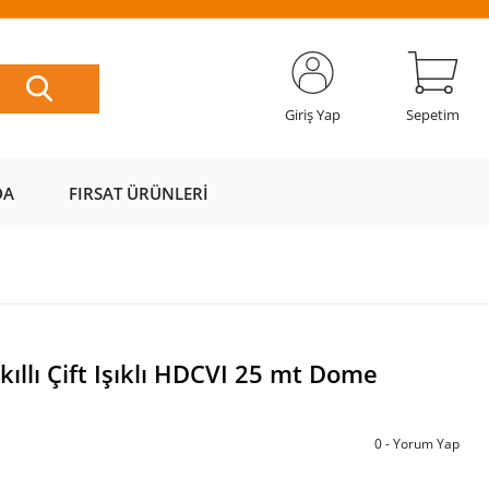
ETSİZ
AL AZ
SAYFAMIZI
ÜZERİ ÜCRETSİZ
📦
ÖDE 💰
ZİYARET EDİN 🖱️
KARGO 📦
Giriş Yap
Sepetim
DA
FIRSAT ÜRÜNLERI
llı Çift Işıklı HDCVI 25 mt Dome
0 - Yorum Yap