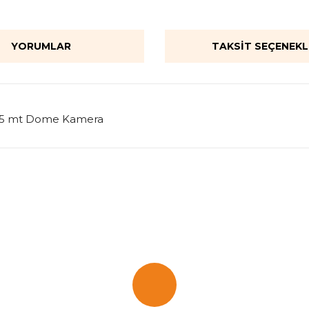
YORUMLAR
TAKSIT SEÇENEKL
I 25 mt Dome Kamera
onularda yetersiz gördüğünüz noktaları öneri formunu kullanarak tarafımı
Bu ürüne ilk yorumu siz yapın!
Yorum Yaz