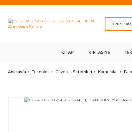
ÜZERİ ÜCRETSİZ
AL AZ
SAYFAMIZI ZİYARET
ÜZE
KARGO 📦
ÖDE 💰
EDİN 🖱️
KITAP
KIRTASIYE
TE
Anasayfa
Teknoloji
Güvenlik Sistemleri
Kameralar
Dahu