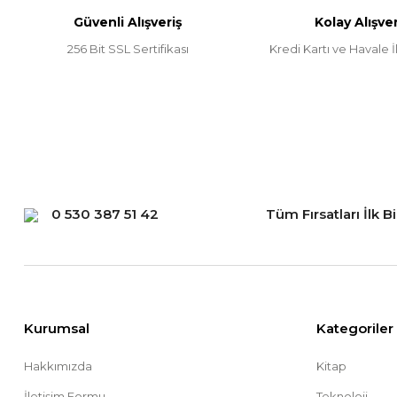
Güvenli Alışveriş
Kolay Alışver
Ürün fiyatı diğer sitelerden daha pahalı.
256 Bit SSL Sertifikası
Kredi Kartı ve Havale İl
Bu ürüne benzer farklı alternatifler olmalı.
0 530 387 51 42
Tüm Fırsatları İlk B
Kurumsal
Kategoriler
Hakkımızda
Kitap
İletişim Formu
Teknoloji