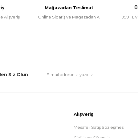
iş
Mağazadan Teslimat
Ü
e Alışveriş
Online Sipariş ve Mağazadan Al
999 TL v
Gönder
ilen Siz Olun
Alışveriş
Mesafeli Satış Sözleşmesi
Gizlilik ve Güvenlik