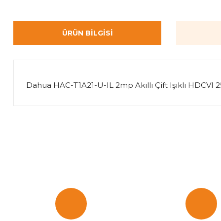
ÜRÜN BILGISI
Dahua HAC-T1A21-U-IL 2mp Akıllı Çift Işıklı HDCV
Bu ürünün fiyat bilgisi, resim, ürün açıklamalarında ve diğer k
Görüş ve önerileriniz için teşekkür ederiz.
Ürün resmi kalitesiz, bozuk veya görüntülenemiyor.
Ürün açıklamasında eksik bilgiler bulunuyor.
Ürün bilgilerinde hatalar bulunuyor.