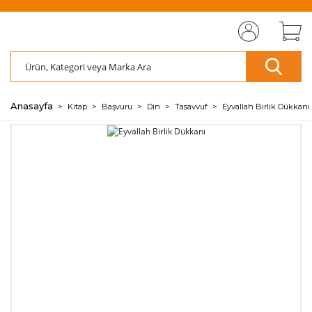
MIZI
ÜCRETSİZ
SAYFAMIZI
ÜCRETSİZ
S
AZ
AZ
RET
KARGO
ZİYARET EDİN
KARGO
ZİY
ÖDE
ÖDE
🖱️
📦
🖱️
📦
💰
💰
Anasayfa
Kitap
Başvuru
Din
Tasavvuf
Eyvallah Birlik Dükkanı