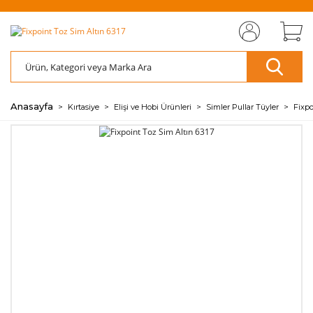
MIZI
ÜCRETSİZ
SAYFAMIZI
ÜCRETSİZ
S
AZ
AZ
RET
KARGO
ZİYARET EDİN
KARGO
ZİY
ÖDE
ÖDE
🖱️
📦
🖱️
📦
💰
💰
Anasayfa
Kırtasiye
Elişi ve Hobi Ürünleri
Simler Pullar Tüyler
Fixpo