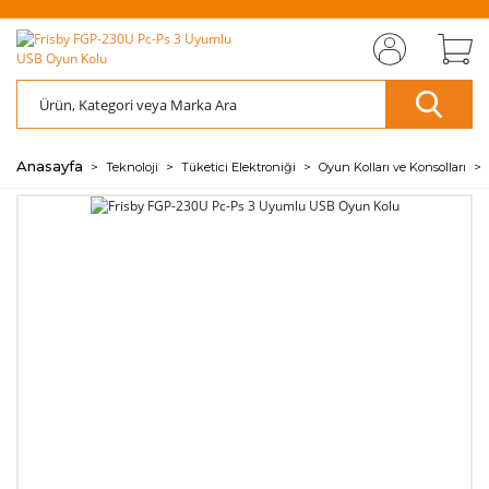
MIZI
ÜCRETSİZ
SAYFAMIZI
ÜCRETSİZ
S
AZ
AZ
RET
KARGO
ZİYARET EDİN
KARGO
ZİY
ÖDE
ÖDE
🖱️
📦
🖱️
📦
💰
💰
Anasayfa
Teknoloji
Tüketici Elektroniği
Oyun Kolları ve Konsolları