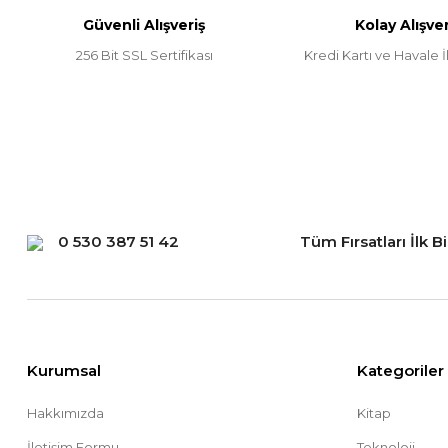
Güvenli Alışveriş
Kolay Alışver
Ürün fiyatı diğer sitelerden daha pahalı.
256 Bit SSL Sertifikası
Kredi Kartı ve Havale İl
Bu ürüne benzer farklı alternatifler olmalı.
0 530 387 51 42
Tüm Fırsatları İlk B
Kurumsal
Kategoriler
Hakkımızda
Kitap
İletişim Formu
Teknoloji