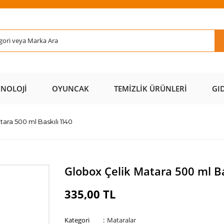
Rİ ÜCRETSİZ
AL AZ
SAYFAMIZI
ÜZERİ ÜCR
KARGO 📦
ÖDE 💰
ZİYARET EDİN 🖱️
KARGO 
KNOLOJI
OYUNCAK
TEMIZLIK ÜRÜNLERI
GI
ara 500 ml Baskılı 1140
Globox Çelik Matara 500 ml Ba
335,00 TL
Kategori
Mataralar