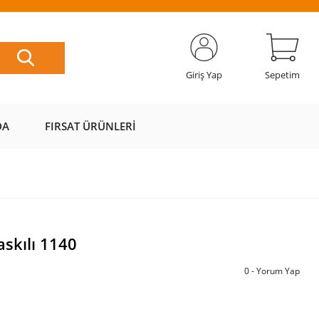
ETSİZ
AL AZ
SAYFAMIZI
ÜZERİ ÜCRETSİZ
📦
ÖDE 💰
ZİYARET EDİN 🖱️
KARGO 📦
Giriş Yap
Sepetim
DA
FIRSAT ÜRÜNLERI
skılı 1140
0 - Yorum Yap