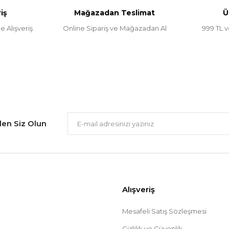
iş
Mağazadan Teslimat
Ü
e Alışveriş
Online Sipariş ve Mağazadan Al
999 TL v
Gönder
ilen Siz Olun
Alışveriş
Mesafeli Satış Sözleşmesi
Gizlilik ve Güvenlik