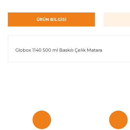
ÜRÜN BILGISI
Globox 1140 500 ml Baskılı Çelik Matara
Bu ürünün fiyat bilgisi, resim, ürün açıklamalarında ve diğer k
Görüş ve önerileriniz için teşekkür ederiz.
Ürün resmi kalitesiz, bozuk veya görüntülenemiyor.
Ürün açıklamasında eksik bilgiler bulunuyor.
Ürün bilgilerinde hatalar bulunuyor.