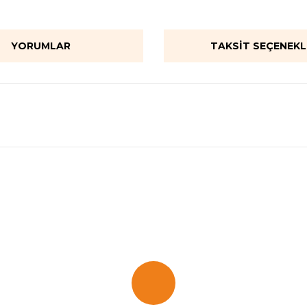
YORUMLAR
TAKSIT SEÇENEKL
onularda yetersiz gördüğünüz noktaları öneri formunu kullanarak tarafımı
Bu ürüne ilk yorumu siz yapın!
Yorum Yaz