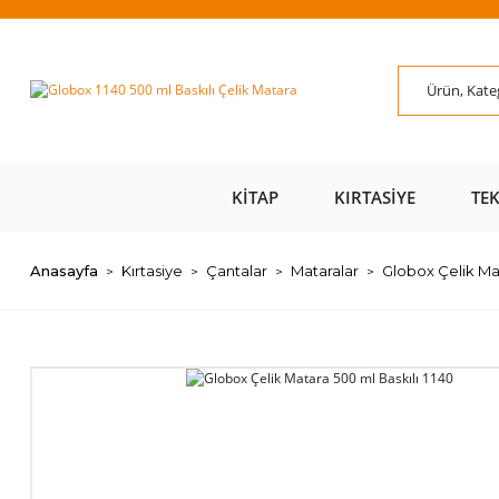
ÜZERİ ÜCRETSİZ
AL AZ
SAYFAMIZI ZİYARET
ÜZE
KARGO 📦
ÖDE 💰
EDİN 🖱️
KITAP
KIRTASIYE
TE
Anasayfa
Kırtasiye
Çantalar
Mataralar
Globox Çelik Mat