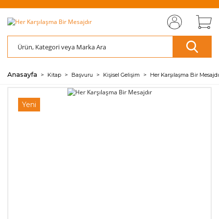
MIZI
ÜCRETSİZ
SAYFAMIZI
ÜCRETSİZ
S
AZ
AZ
RET
KARGO
ZİYARET EDİN
KARGO
ZİY
ÖDE
ÖDE
🖱️
📦
🖱️
📦
💰
💰
Anasayfa
Kitap
Başvuru
Kişisel Gelişim
Her Karşılaşma Bir Mesajdı
Yeni