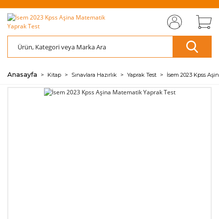
MIZI
ÜCRETSİZ
SAYFAMIZI
ÜCRETSİZ
S
AZ
AZ
RET
KARGO
ZİYARET EDİN
KARGO
ZİY
ÖDE
ÖDE
🖱️
📦
🖱️
📦
💰
💰
Anasayfa
Kitap
Sınavlara Hazırlık
Yaprak Test
İsem 2023 Kpss Aşin