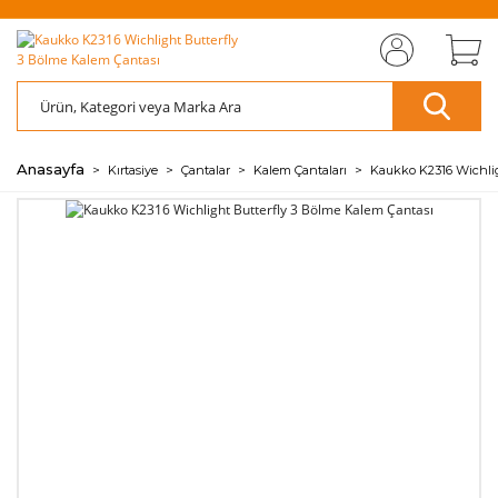
MIZI
ÜCRETSİZ
SAYFAMIZI
ÜCRETSİZ
S
AZ
AZ
RET
KARGO
ZİYARET EDİN
KARGO
ZİY
ÖDE
ÖDE
🖱️
📦
🖱️
📦
💰
💰
Anasayfa
Kırtasiye
Çantalar
Kalem Çantaları
Kaukko K2316 Wichlig