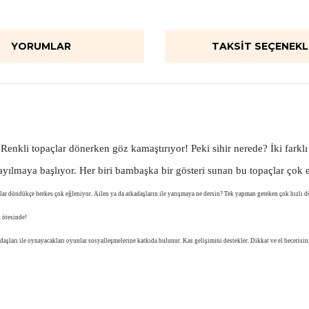
YORUMLAR
TAKSIT SEÇENEKL
Renkli topaçlar dönerken göz kamaştırıyor! Peki sihir nerede? İki farkl
yayılmaya başlıyor. Her biri bambaşka bir gösteri sunan bu topaçlar çok 
açlar döndükçe herkes çok eğleniyor. Ailen ya da arkadaşların ile yarışmaya ne dersin? Tek yapman gereken çok hızlı 
k ötesinde!
aşları ile oynayacakları oyunlar sosyalleşmelerine katkıda bulunur. Kas gelişimini destekler. Dikkat ve el becerisini 