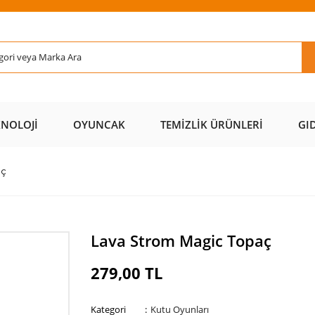
Rİ ÜCRETSİZ
AL AZ
SAYFAMIZI
ÜZERİ ÜCR
KARGO 📦
ÖDE 💰
ZİYARET EDİN 🖱️
KARGO 
KNOLOJI
OYUNCAK
TEMIZLIK ÜRÜNLERI
GI
aç
Lava Strom Magic Topaç
279,00 TL
Kategori
Kutu Oyunları