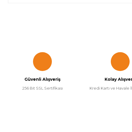
Bu ürünün fiyat bilgisi, resim, ürün açıklamalarında ve diğer k
Görüş ve önerileriniz için teşekkür ederiz.
Ürün resmi kalitesiz, bozuk veya görüntülenemiyor.
Ürün açıklamasında eksik bilgiler bulunuyor.
Ürün bilgilerinde hatalar bulunuyor.
Güvenli Alışveriş
Kolay Alışver
Ürün fiyatı diğer sitelerden daha pahalı.
256 Bit SSL Sertifikası
Kredi Kartı ve Havale İl
Bu ürüne benzer farklı alternatifler olmalı.