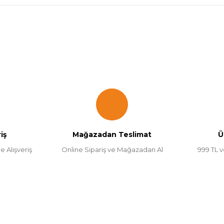
onularda yetersiz gördüğünüz noktaları öneri formunu kullanarak tarafımı
Bu ürüne ilk yorumu siz yapın!
Yorum Yaz
iş
Mağazadan Teslimat
Ü
e Alışveriş
Online Sipariş ve Mağazadan Al
999 TL v