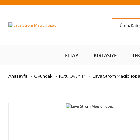
ÜZERİ ÜCRETSİZ
AL AZ
SAYFAMIZI ZİYARET
ÜZE
KARGO 📦
ÖDE 💰
EDİN 🖱️
KITAP
KIRTASIYE
TE
Anasayfa
Oyuncak
Kutu Oyunları
Lava Strom Magic Top