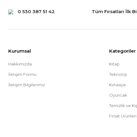
0 530 387 51 42
Tüm Fırsatları İlk B
Kurumsal
Kategoriler
Hakkımızda
Kitap
İletişim Formu
Teknoloji
İletişim Bilgilerimiz
Kırtasiye
Oyuncak
Temizlik ve Ki
Fırsat Ürünleri