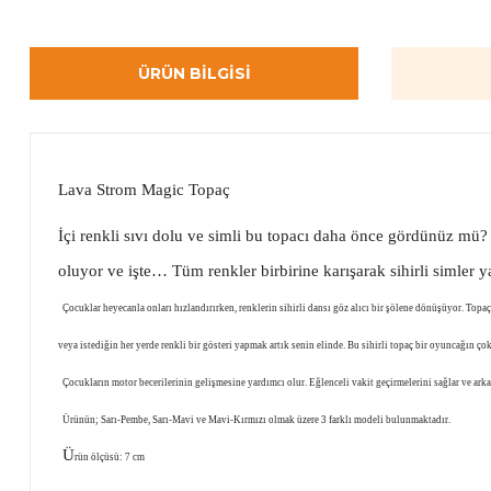
ÜRÜN BILGISI
Lava Strom Magic Topaç
İçi renkli sıvı dolu ve simli bu topacı daha önce gördünüz mü? 
oluyor ve işte… Tüm renkler birbirine karışarak sihirli simler 
Çocuklar heyecanla onları hızlandırırken, renklerin sihirli dansı göz alıcı bir şölene dönüşüyor. Top
veya istediğin her yerde renkli bir gösteri yapmak artık senin elinde. Bu sihirli topaç bir oyuncağın ço
Çocukların motor becerilerinin gelişmesine yardımcı olur. Eğlenceli vakit geçirmelerini sağlar ve arkad
Ürünün; Sarı-Pembe, Sarı-Mavi ve Mavi-Kırmızı olmak üzere 3 farklı modeli bulunmaktadır.
Ü
rün ölçüsü: 7 cm