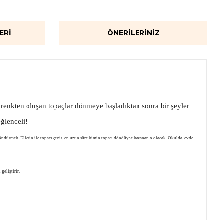
ERI
ÖNERILERINIZ
ı renkten oluşan topaçlar dönmeye başladıktan sonra bir şeyler
eğlenceli!
döndürmek. Ellerin ile topacı çevir, en uzun süre kimin topacı döndüyse kazanan o olacak! Okulda, evde
geliştirir.