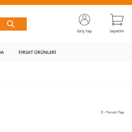
ETSİZ
AL AZ
SAYFAMIZI
ÜZERİ ÜCRETSİZ
📦
ÖDE 💰
ZİYARET EDİN 🖱️
KARGO 📦
Giriş Yap
Sepetim
DA
FIRSAT ÜRÜNLERI
0 - Yorum Yap