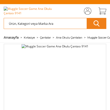
MIZI
ÜCRETSİZ
SAYFAMIZI
ÜCRETSİZ
S
AZ
AZ
RET
KARGO
ZİYARET EDİN
KARGO
ZİY
ÖDE
ÖDE
🖱️
📦
🖱️
📦
💰
💰
Anasayfa
Kırtasiye
Çantalar
Ana Okulu Çantaları
Muggle Soccer G