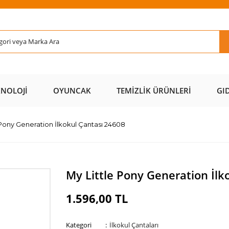
Rİ ÜCRETSİZ
AL AZ
SAYFAMIZI
ÜZERİ ÜCR
KARGO 📦
ÖDE 💰
ZİYARET EDİN 🖱️
KARGO 
KNOLOJI
OYUNCAK
TEMIZLIK ÜRÜNLERI
GI
 Pony Generation İlkokul Çantası 24608
My Little Pony Generation İlk
1.596,00 TL
Kategori
İlkokul Çantaları