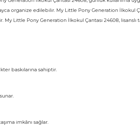
 Pony Generation İlkokul Çantası 24608, günlük kullanıma uy
ayca organize edilebilir. My Little Pony Generation İlkok
ir. My Little Pony Generation İlkokul Çantası 24608, lisanslı
kter baskılarına sahiptir.
sunar.
taşıma imkânı sağlar.