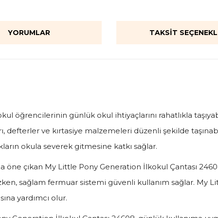
YORUMLAR
TAKSIT SEÇENEKL
l öğrencilerinin günlük okul ihtiyaçlarını rahatlıkla taşıyabil
ı, defterler ve kırtasiye malzemeleri düzenli şekilde taşınab
kların okula severek gitmesine katkı sağlar.
a öne çıkan My Little Pony Generation İlkokul Çantası 24608
ken, sağlam fermuar sistemi güvenli kullanım sağlar. My Li
sına yardımcı olur.