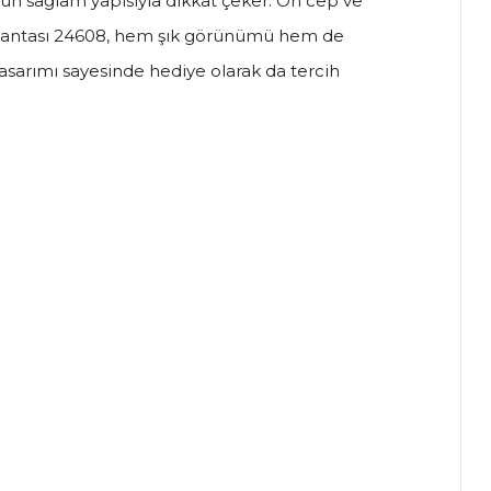
gun sağlam yapısıyla dikkat çeker. Ön cep ve
ul Çantası 24608, hem şık görünümü hem de
 tasarımı sayesinde hediye olarak da tercih