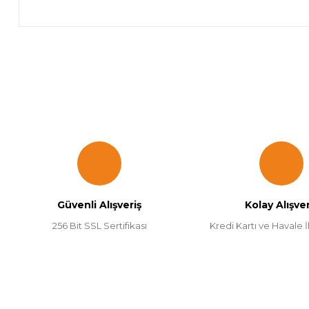
Bu ürünün fiyat bilgisi, resim, ürün açıklamalarında ve diğer k
Görüş ve önerileriniz için teşekkür ederiz.
Ürün resmi kalitesiz, bozuk veya görüntülenemiyor.
Ürün açıklamasında eksik bilgiler bulunuyor.
Ürün bilgilerinde hatalar bulunuyor.
Güvenli Alışveriş
Kolay Alışver
Ürün fiyatı diğer sitelerden daha pahalı.
256 Bit SSL Sertifikası
Kredi Kartı ve Havale İl
Bu ürüne benzer farklı alternatifler olmalı.