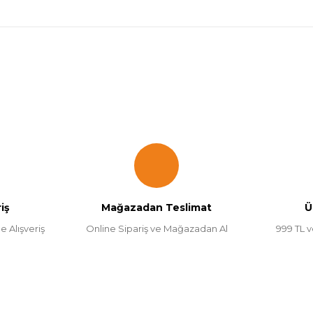
onularda yetersiz gördüğünüz noktaları öneri formunu kullanarak tarafımı
Bu ürüne ilk yorumu siz yapın!
Yorum Yaz
iş
Mağazadan Teslimat
Ü
e Alışveriş
Online Sipariş ve Mağazadan Al
999 TL v