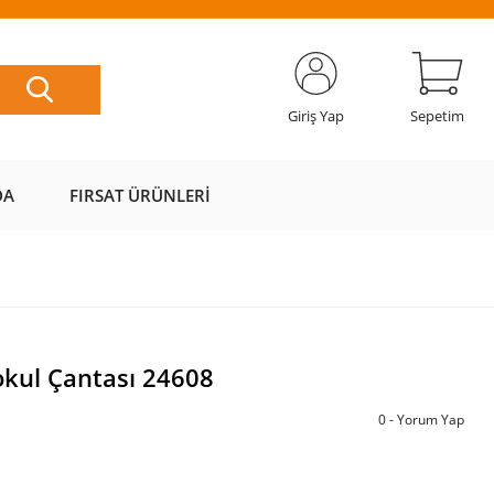
ETSİZ
AL AZ
SAYFAMIZI
ÜZERİ ÜCRETSİZ
📦
ÖDE 💰
ZİYARET EDİN 🖱️
KARGO 📦
Giriş Yap
Sepetim
DA
FIRSAT ÜRÜNLERI
okul Çantası 24608
0 - Yorum Yap