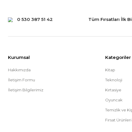
0 530 387 51 42
Tüm Fırsatları İlk B
Kurumsal
Kategoriler
Hakkımızda
Kitap
İletişim Formu
Teknoloji
İletişim Bilgilerimiz
Kırtasiye
Oyuncak
Temizlik ve Ki
Fırsat Ürünleri