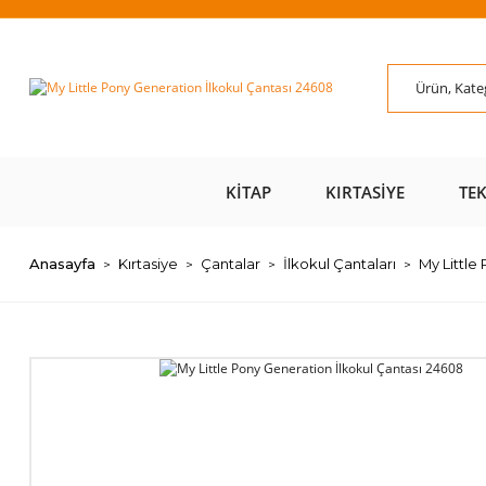
ÜZERİ ÜCRETSİZ
AL AZ
SAYFAMIZI ZİYARET
ÜZE
KARGO 📦
ÖDE 💰
EDİN 🖱️
KITAP
KIRTASIYE
TE
Anasayfa
Kırtasiye
Çantalar
İlkokul Çantaları
My Little