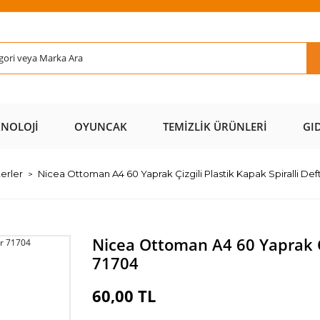
Rİ ÜCRETSİZ
AL AZ
SAYFAMIZI
ÜZERİ ÜCR
KARGO 📦
ÖDE 💰
ZİYARET EDİN 🖱️
KARGO 
KNOLOJI
OYUNCAK
TEMIZLIK ÜRÜNLERI
GI
terler
Nicea Ottoman A4 60 Yaprak Çizgili Plastik Kapak Spiralli Def
Nicea Ottoman A4 60 Yaprak Çiz
71704
60,00 TL