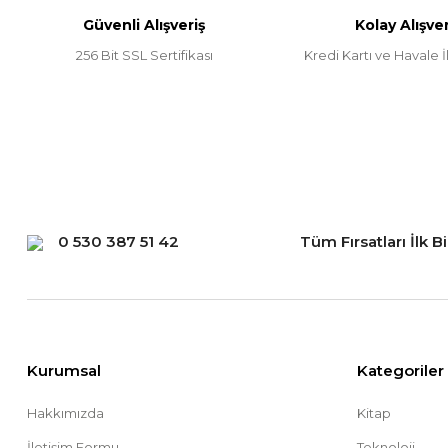
Güvenli Alışveriş
Kolay Alışver
Ürün fiyatı diğer sitelerden daha pahalı.
256 Bit SSL Sertifikası
Kredi Kartı ve Havale İl
Bu ürüne benzer farklı alternatifler olmalı.
0 530 387 51 42
Tüm Fırsatları İlk B
Kurumsal
Kategoriler
Hakkımızda
Kitap
İletişim Formu
Teknoloji