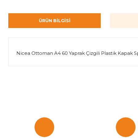
ÜRÜN BILGISI
Nicea Ottoman A4 60 Yaprak Çizgili Plastik Kapak Sp
Bu ürünün fiyat bilgisi, resim, ürün açıklamalarında ve diğer k
Görüş ve önerileriniz için teşekkür ederiz.
Ürün resmi kalitesiz, bozuk veya görüntülenemiyor.
Ürün açıklamasında eksik bilgiler bulunuyor.
Ürün bilgilerinde hatalar bulunuyor.