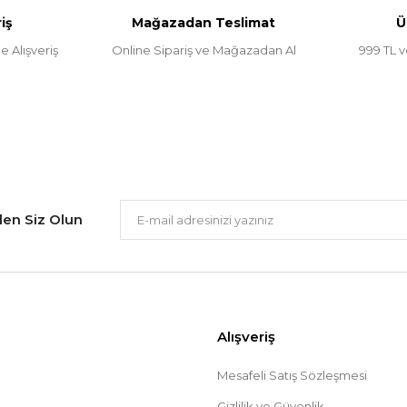
iş
Mağazadan Teslimat
Ü
e Alışveriş
Online Sipariş ve Mağazadan Al
999 TL v
Gönder
ilen Siz Olun
Alışveriş
Mesafeli Satış Sözleşmesi
Gizlilik ve Güvenlik