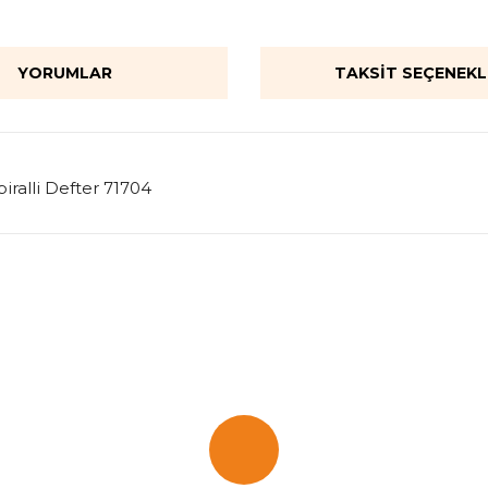
YORUMLAR
TAKSIT SEÇENEKL
iralli Defter 71704
onularda yetersiz gördüğünüz noktaları öneri formunu kullanarak tarafımı
Bu ürüne ilk yorumu siz yapın!
Yorum Yaz