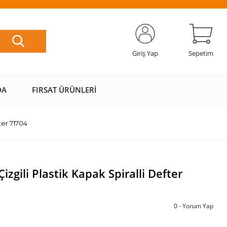
ETSİZ
AL AZ
SAYFAMIZI
ÜZERİ ÜCRETSİZ
📦
ÖDE 💰
ZİYARET EDİN 🖱️
KARGO 📦
Giriş Yap
Sepetim
DA
FIRSAT ÜRÜNLERI
ter 71704
gili Plastik Kapak Spiralli Defter
0 - Yorum Yap