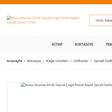
ÜZERİ ÜCRETSİZ
AL AZ
SAYFAMIZI ZİYARET
ÜZE
KARGO 📦
ÖDE 💰
EDİN 🖱️
KITAP
KIRTASIYE
TE
Anasayfa
Kırtasiye
Kağıt Ürünleri
Defterler
Spiralli Def