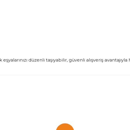
şyalarınızı düzenli taşıyabilir, güvenli alışveriş avantajıyla 
onularda yetersiz gördüğünüz noktaları öneri formunu kullanarak tarafımı
Bu ürüne ilk yorumu siz yapın!
Yorum Yaz