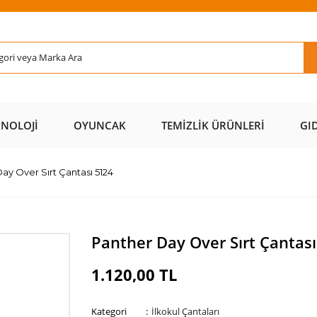
Rİ ÜCRETSİZ
AL AZ
SAYFAMIZI
ÜZERİ ÜCR
KARGO 📦
ÖDE 💰
ZİYARET EDİN 🖱️
KARGO 
KNOLOJI
OYUNCAK
TEMIZLIK ÜRÜNLERI
GI
ay Over Sırt Çantası 5124
Panther Day Over Sırt Çantas
1.120,00 TL
Kategori
İlkokul Çantaları