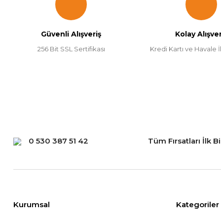
Ürün açıklamasında eksik bilgiler bulunuyor.
Ürün bilgilerinde hatalar bulunuyor.
Güvenli Alışveriş
Kolay Alışver
Ürün fiyatı diğer sitelerden daha pahalı.
256 Bit SSL Sertifikası
Kredi Kartı ve Havale İl
Bu ürüne benzer farklı alternatifler olmalı.
0 530 387 51 42
Tüm Fırsatları İlk B
Kurumsal
Kategoriler