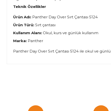
Teknik Özellikler
Ürün Adı:
Panther Day Over Sırt Çantası 5124
Ürün Türü:
Sırt çantası
Kullanım Alanı:
Okul, kurs ve günlük kullanım
Marka:
Panther
Panther Day Over Sırt Çantası 5124 ile okul ve günlük e
Bu ürünün fiyat bilgisi, resim, ürün açıklamalarında ve diğer k
Görüş ve önerileriniz için teşekkür ederiz.
Ürün resmi kalitesiz, bozuk veya görüntülenemiyor.