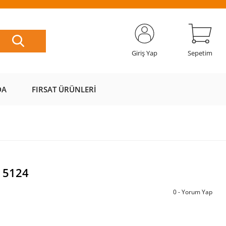
ETSİZ
AL AZ
SAYFAMIZI
ÜZERİ ÜCRETSİZ
📦
ÖDE 💰
ZİYARET EDİN 🖱️
KARGO 📦
Giriş Yap
Sepetim
DA
FIRSAT ÜRÜNLERI
ı 5124
0 - Yorum Yap