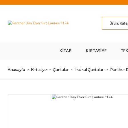
ÜZERİ ÜCRETSİZ
AL AZ
SAYFAMIZI ZİYARET
ÜZE
KARGO 📦
ÖDE 💰
EDİN 🖱️
KITAP
KIRTASIYE
TE
Anasayfa
Kırtasiye
Çantalar
İlkokul Çantaları
Panther D