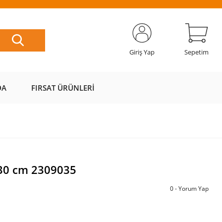
ETSİZ
AL AZ
SAYFAMIZI
ÜZERİ ÜCRETSİZ
📦
ÖDE 💰
ZİYARET EDİN 🖱️
KARGO 📦
Giriş Yap
Sepetim
DA
FIRSAT ÜRÜNLERI
 30 cm 2309035
0 - Yorum Yap