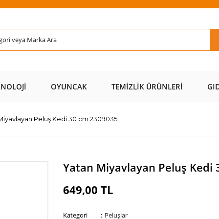
Rİ ÜCRETSİZ
AL AZ
SAYFAMIZI
ÜZERİ ÜCR
KARGO 📦
ÖDE 💰
ZİYARET EDİN 🖱️
KARGO 
KNOLOJI
OYUNCAK
TEMIZLIK ÜRÜNLERI
GI
Miyavlayan Peluş Kedi 30 cm 2309035
Yatan Miyavlayan Peluş Kedi
649,00 TL
Kategori
Peluşlar