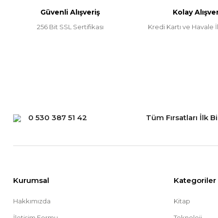
Güvenli Alışveriş
Kolay Alışver
Ürün fiyatı diğer sitelerden daha pahalı.
256 Bit SSL Sertifikası
Kredi Kartı ve Havale İl
Bu ürüne benzer farklı alternatifler olmalı.
0 530 387 51 42
Tüm Fırsatları İlk B
Kurumsal
Kategoriler
Hakkımızda
Kitap
İletişim Formu
Teknoloji