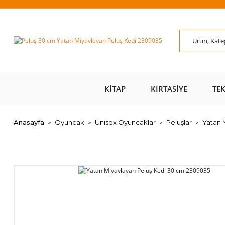
ÜZERİ ÜCRETSİZ
AL AZ
SAYFAMIZI ZİYARET
ÜZE
KARGO 📦
ÖDE 💰
EDİN 🖱️
KITAP
KIRTASIYE
TE
Anasayfa
Oyuncak
Unisex Oyuncaklar
Peluşlar
Yatan 