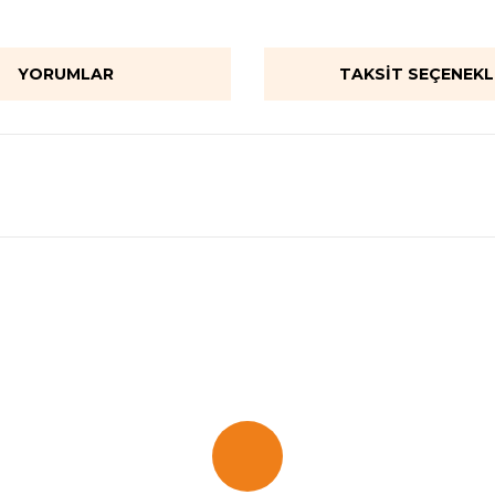
YORUMLAR
TAKSIT SEÇENEKL
onularda yetersiz gördüğünüz noktaları öneri formunu kullanarak tarafımı
Bu ürüne ilk yorumu siz yapın!
Yorum Yaz