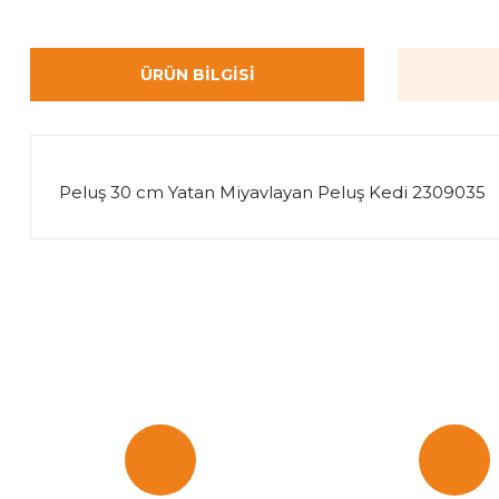
ÜRÜN BILGISI
Peluş 30 cm Yatan Miyavlayan Peluş Kedi 2309035
Bu ürünün fiyat bilgisi, resim, ürün açıklamalarında ve diğer k
Görüş ve önerileriniz için teşekkür ederiz.
Ürün resmi kalitesiz, bozuk veya görüntülenemiyor.
Ürün açıklamasında eksik bilgiler bulunuyor.
Ürün bilgilerinde hatalar bulunuyor.