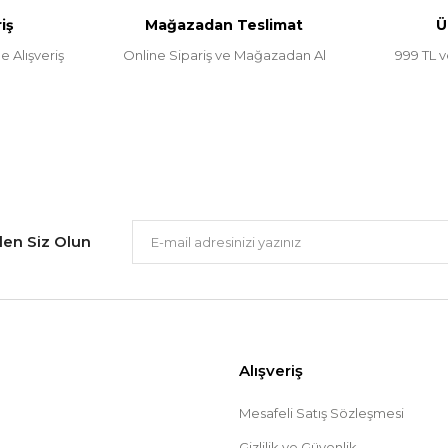
iş
Mağazadan Teslimat
Ü
e Alışveriş
Online Sipariş ve Mağazadan Al
999 TL v
Gönder
ilen Siz Olun
Alışveriş
Mesafeli Satış Sözleşmesi
Gizlilik ve Güvenlik