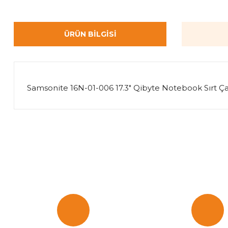
ÜRÜN BILGISI
Samsonite 16N-01-006 17.3" Qibyte Notebook Sırt Ça
Bu ürünün fiyat bilgisi, resim, ürün açıklamalarında ve diğer k
Görüş ve önerileriniz için teşekkür ederiz.
Ürün resmi kalitesiz, bozuk veya görüntülenemiyor.
Ürün açıklamasında eksik bilgiler bulunuyor.
Ürün bilgilerinde hatalar bulunuyor.