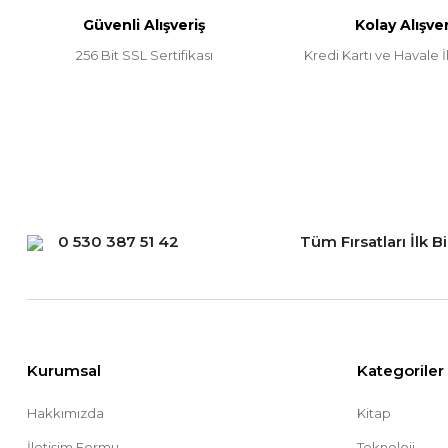
Güvenli Alışveriş
Kolay Alışver
Ürün fiyatı diğer sitelerden daha pahalı.
256 Bit SSL Sertifikası
Kredi Kartı ve Havale İl
Bu ürüne benzer farklı alternatifler olmalı.
0 530 387 51 42
Tüm Fırsatları İlk B
Kurumsal
Kategoriler
Hakkımızda
Kitap
İletişim Formu
Teknoloji