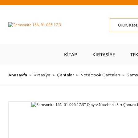
ÜZERİ ÜCRETSİZ
AL AZ
SAYFAMIZI ZİYARET
ÜZE
KARGO 📦
ÖDE 💰
EDİN 🖱️
KITAP
KIRTASIYE
TE
Anasayfa
Kırtasiye
Çantalar
Notebook Çantaları
Samso