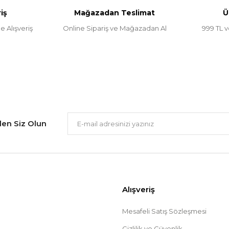
iş
Mağazadan Teslimat
Ü
e Alışveriş
Online Sipariş ve Mağazadan Al
999 TL v
Gönder
ilen Siz Olun
Alışveriş
Mesafeli Satış Sözleşmesi
Gizlilik ve Güvenlik