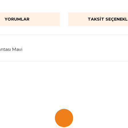
YORUMLAR
TAKSIT SEÇENEKL
ntası Mavi
onularda yetersiz gördüğünüz noktaları öneri formunu kullanarak tarafımı
Bu ürüne ilk yorumu siz yapın!
Yorum Yaz