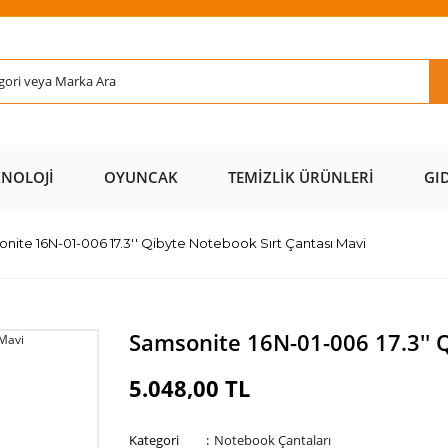
Rİ ÜCRETSİZ
AL AZ
SAYFAMIZI
ÜZERİ ÜCR
KARGO 📦
ÖDE 💰
ZİYARET EDİN 🖱️
KARGO 
KNOLOJI
OYUNCAK
TEMIZLIK ÜRÜNLERI
GI
nite 16N-01-006 17.3'' Qibyte Notebook Sırt Çantası Mavi
Samsonite 16N-01-006 17.3'' 
5.048,00 TL
Kategori
Notebook Çantaları