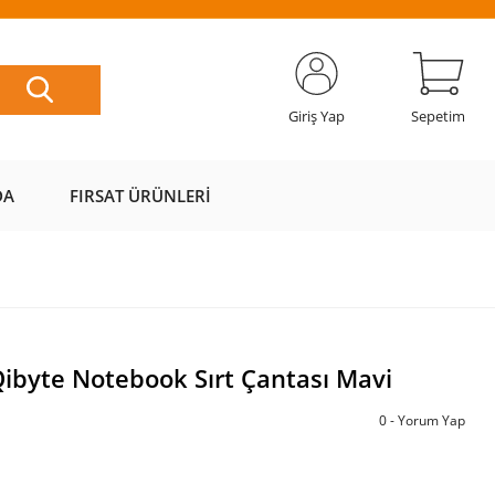
ETSİZ
AL AZ
SAYFAMIZI
ÜZERİ ÜCRETSİZ
📦
ÖDE 💰
ZİYARET EDİN 🖱️
KARGO 📦
Giriş Yap
Sepetim
DA
FIRSAT ÜRÜNLERI
Qibyte Notebook Sırt Çantası Mavi
0 - Yorum Yap