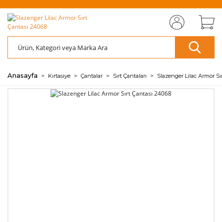
MIZI
ÜCRETSİZ
SAYFAMIZI
ÜCRETSİZ
S
AZ
AZ
RET
KARGO
ZİYARET EDİN
KARGO
ZİY
ÖDE
ÖDE
🖱️
📦
🖱️
📦
💰
💰
Anasayfa
Kırtasiye
Çantalar
Sırt Çantaları
Slazenger Lilac Armor Sı