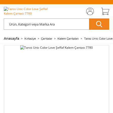
MIZI
ÜCRETSİZ
SAYFAMIZI
ÜCRETSİZ
S
AZ
AZ
RET
KARGO
ZİYARET EDİN
KARGO
ZİY
ÖDE
ÖDE
🖱️
📦
🖱️
📦
💰
💰
Anasayfa
Kırtasiye
Çantalar
Kalem Çantaları
Taros Unic Color Love