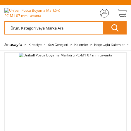
MIZI
ÜCRETSİZ
SAYFAMIZI
ÜCRETSİZ
S
AZ
AZ
RET
KARGO
ZİYARET EDİN
KARGO
ZİY
ÖDE
ÖDE
🖱️
📦
🖱️
📦
💰
💰
Anasayfa
Kırtasiye
Yazı Gereçleri
Kalemler
Keçe Uçlu Kalemler