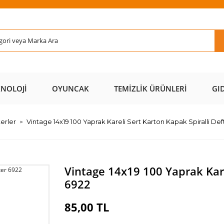
Rİ ÜCRETSİZ
AL AZ
SAYFAMIZI
ÜZERİ ÜCR
KARGO 📦
ÖDE 💰
ZİYARET EDİN 🖱️
KARGO 
KNOLOJI
OYUNCAK
TEMIZLIK ÜRÜNLERI
GI
terler
Vintage 14x19 100 Yaprak Kareli Sert Karton Kapak Spiralli Def
Vintage 14x19 100 Yaprak Kare
6922
85,00 TL