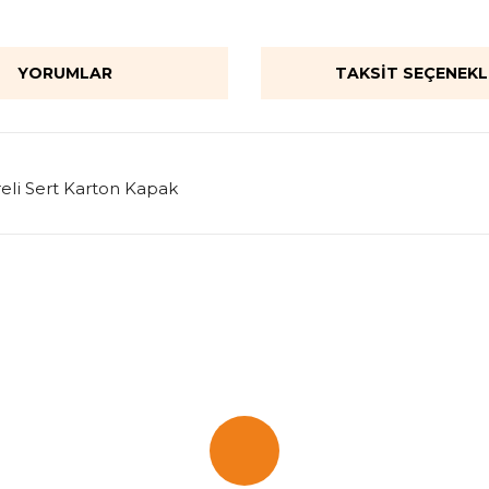
YORUMLAR
TAKSIT SEÇENEKL
reli Sert Karton Kapak
onularda yetersiz gördüğünüz noktaları öneri formunu kullanarak tarafımı
Bu ürüne ilk yorumu siz yapın!
Yorum Yaz