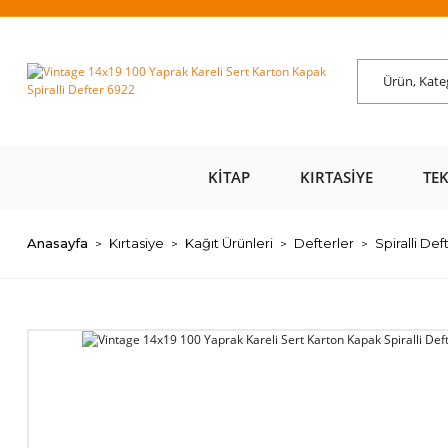
ÜZERİ ÜCRETSİZ
AL AZ
SAYFAMIZI ZİYARET
ÜZE
KARGO 📦
ÖDE 💰
EDİN 🖱️
KITAP
KIRTASIYE
TE
Anasayfa
Kırtasiye
Kağıt Ürünleri
Defterler
Spiralli Def