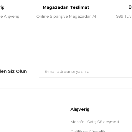
iş
Mağazadan Teslimat
Ü
e Alışveriş
Online Sipariş ve Mağazadan Al
999 TL v
Gönder
ilen Siz Olun
Alışveriş
Mesafeli Satış Sözleşmesi
Gizlilik ve Güvenlik