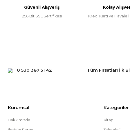
Güvenli Alışveriş
Kolay Alışver
Ürün fiyatı diğer sitelerden daha pahalı.
256 Bit SSL Sertifikası
Kredi Kartı ve Havale İl
Bu ürüne benzer farklı alternatifler olmalı.
0 530 387 51 42
Tüm Fırsatları İlk B
Kurumsal
Kategoriler
Hakkımızda
Kitap
İletişim Formu
Teknoloji