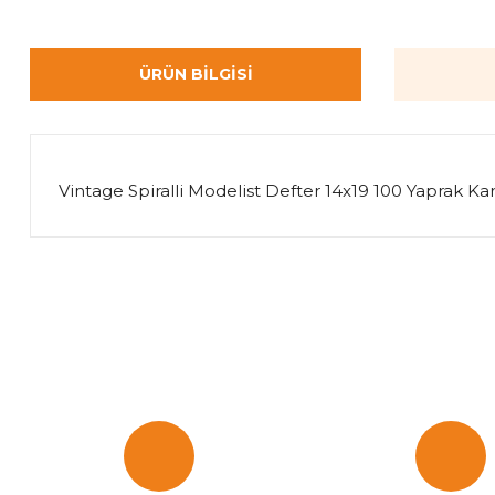
ÜRÜN BILGISI
Vintage Spiralli Modelist Defter 14x19 100 Yaprak Ka
Bu ürünün fiyat bilgisi, resim, ürün açıklamalarında ve diğer k
Görüş ve önerileriniz için teşekkür ederiz.
Ürün resmi kalitesiz, bozuk veya görüntülenemiyor.
Ürün açıklamasında eksik bilgiler bulunuyor.
Ürün bilgilerinde hatalar bulunuyor.