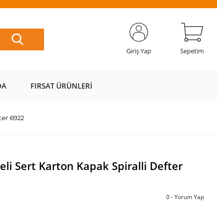
ETSİZ
AL AZ
SAYFAMIZI
ÜZERİ ÜCRETSİZ
📦
ÖDE 💰
ZİYARET EDİN 🖱️
KARGO 📦
Giriş Yap
Sepetim
DA
FIRSAT ÜRÜNLERI
ter 6922
li Sert Karton Kapak Spiralli Defter
0 - Yorum Yap