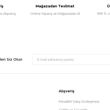
iş
Mağazadan Teslimat
Ü
e Alışveriş
Online Sipariş ve Mağazadan Al
999 TL v
Gönder
ilen Siz Olun
Alışveriş
Mesafeli Satış Sözleşmesi
Gizlilik ve Güvenlik