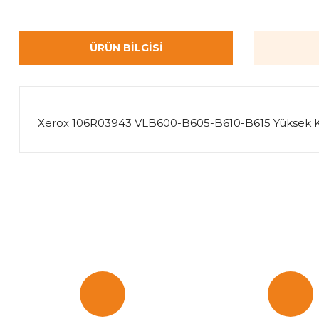
ÜRÜN BILGISI
Xerox 106R03943 VLB600-B605-B610-B615 Yüksek Ka
Bu ürünün fiyat bilgisi, resim, ürün açıklamalarında ve diğer k
Görüş ve önerileriniz için teşekkür ederiz.
Ürün resmi kalitesiz, bozuk veya görüntülenemiyor.
Ürün açıklamasında eksik bilgiler bulunuyor.
Ürün bilgilerinde hatalar bulunuyor.