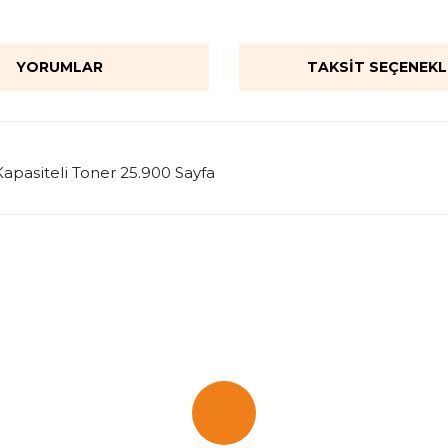
YORUMLAR
TAKSIT SEÇENEKL
pasiteli Toner 25.900 Sayfa
onularda yetersiz gördüğünüz noktaları öneri formunu kullanarak tarafımı
Bu ürüne ilk yorumu siz yapın!
Yorum Yaz