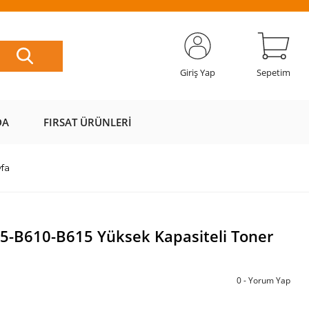
ETSİZ
AL AZ
SAYFAMIZI
ÜZERİ ÜCRETSİZ
📦
ÖDE 💰
ZİYARET EDİN 🖱️
KARGO 📦
Giriş Yap
Sepetim
DA
FIRSAT ÜRÜNLERI
fa
-B610-B615 Yüksek Kapasiteli Toner
0 - Yorum Yap