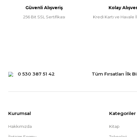
Güvenli Alışveriş
Kolay Alışver
Ürün fiyatı diğer sitelerden daha pahalı.
256 Bit SSL Sertifikası
Kredi Kartı ve Havale İl
Bu ürüne benzer farklı alternatifler olmalı.
0 530 387 51 42
Tüm Fırsatları İlk B
Kurumsal
Kategoriler
Hakkımızda
Kitap
İletişim Formu
Teknoloji