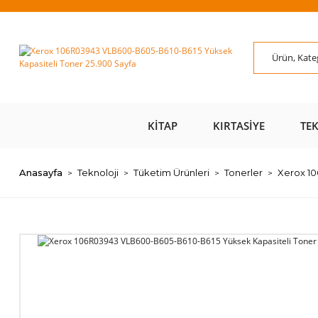
ÜZERİ ÜCRETSİZ
AL AZ
SAYFAMIZI ZİYARET
ÜZE
KARGO 📦
ÖDE 💰
EDİN 🖱️
KITAP
KIRTASIYE
TE
Anasayfa
Teknoloji
Tüketim Ürünleri
Tonerler
Xerox 10