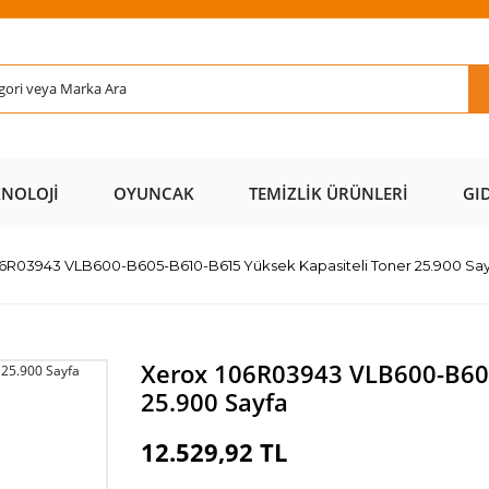
Rİ ÜCRETSİZ
AL AZ
SAYFAMIZI
ÜZERİ ÜCR
KARGO 📦
ÖDE 💰
ZİYARET EDİN 🖱️
KARGO 
KNOLOJI
OYUNCAK
TEMIZLIK ÜRÜNLERI
GI
6R03943 VLB600-B605-B610-B615 Yüksek Kapasiteli Toner 25.900 Say
Xerox 106R03943 VLB600-B605
25.900 Sayfa
12.529,92 TL