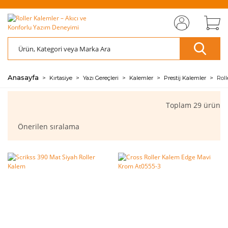
MIZI
ÜCRETSİZ
SAYFAMIZI
ÜCRETSİZ
S
AZ
AZ
RET
KARGO
ZİYARET EDİN
KARGO
ZİY
ÖDE
ÖDE
🖱️
📦
🖱️
📦
💰
💰
Anasayfa
Kırtasiye
Yazı Gereçleri
Kalemler
Prestij Kalemler
Roll
Toplam 29 ürün