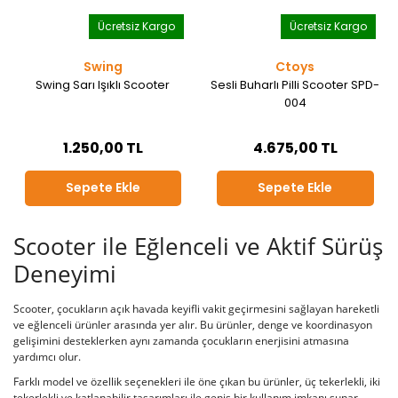
Ücretsiz Kargo
Ücretsiz Kargo
Swing
Ctoys
Swing Sarı Işıklı Scooter
Sesli Buharlı Pilli Scooter SPD-
004
1.250,00 TL
4.675,00 TL
Sepete Ekle
Sepete Ekle
Scooter ile Eğlenceli ve Aktif Sürüş
Deneyimi
Scooter, çocukların açık havada keyifli vakit geçirmesini sağlayan hareketli
ve eğlenceli ürünler arasında yer alır. Bu ürünler, denge ve koordinasyon
gelişimini desteklerken aynı zamanda çocukların enerjisini atmasına
yardımcı olur.
Farklı model ve özellik seçenekleri ile öne çıkan bu ürünler, üç tekerlekli, iki
tekerlekli ve katlanabilir tasarımları ile geniş bir kullanım imkanı sunar.