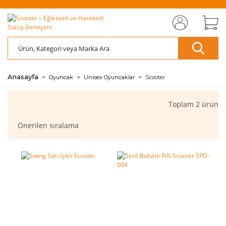
MIZI
ÜCRETSİZ
SAYFAMIZI
ÜCRETSİZ
S
AZ
AZ
RET
KARGO
ZİYARET EDİN
KARGO
ZİY
ÖDE
ÖDE
🖱️
📦
🖱️
📦
💰
💰
Anasayfa
Oyuncak
Unisex Oyuncaklar
Scooter
Toplam 2 ürün