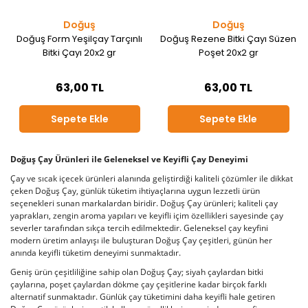
Doğuş
Doğuş
Doğuş Form Yeşilçay Tarçınlı
Doğuş Rezene Bitki Çayı Süzen
Bitki Çayı 20x2 gr
Poşet 20x2 gr
63,00 TL
63,00 TL
Sepete Ekle
Sepete Ekle
Doğuş Çay Ürünleri ile Geleneksel ve Keyifli Çay Deneyimi
Çay ve sıcak içecek ürünleri alanında geliştirdiği kaliteli çözümler ile dikkat
çeken Doğuş Çay, günlük tüketim ihtiyaçlarına uygun lezzetli ürün
seçenekleri sunan markalardan biridir. Doğuş Çay ürünleri; kaliteli çay
yaprakları, zengin aroma yapıları ve keyifli içim özellikleri sayesinde çay
severler tarafından sıkça tercih edilmektedir. Geleneksel çay keyfini
modern üretim anlayışı ile buluşturan Doğuş Çay çeşitleri, günün her
anında keyifli tüketim deneyimi sunmaktadır.
Geniş ürün çeşitliliğine sahip olan Doğuş Çay; siyah çaylardan bitki
çaylarına, poşet çaylardan dökme çay çeşitlerine kadar birçok farklı
alternatif sunmaktadır. Günlük çay tüketimini daha keyifli hale getiren