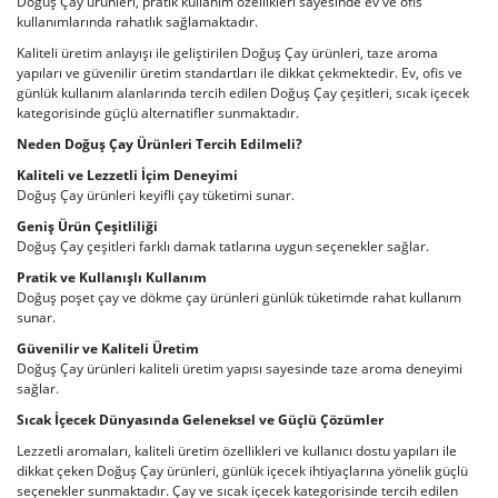
Doğuş Çay ürünleri, pratik kullanım özellikleri sayesinde ev ve ofis
kullanımlarında rahatlık sağlamaktadır.
Kaliteli üretim anlayışı ile geliştirilen Doğuş Çay ürünleri, taze aroma
yapıları ve güvenilir üretim standartları ile dikkat çekmektedir. Ev, ofis ve
günlük kullanım alanlarında tercih edilen Doğuş Çay çeşitleri, sıcak içecek
kategorisinde güçlü alternatifler sunmaktadır.
Neden Doğuş Çay Ürünleri Tercih Edilmeli?
Kaliteli ve Lezzetli İçim Deneyimi
Doğuş Çay ürünleri keyifli çay tüketimi sunar.
Geniş Ürün Çeşitliliği
Doğuş Çay çeşitleri farklı damak tatlarına uygun seçenekler sağlar.
Pratik ve Kullanışlı Kullanım
Doğuş poşet çay ve dökme çay ürünleri günlük tüketimde rahat kullanım
sunar.
Güvenilir ve Kaliteli Üretim
Doğuş Çay ürünleri kaliteli üretim yapısı sayesinde taze aroma deneyimi
sağlar.
Sıcak İçecek Dünyasında Geleneksel ve Güçlü Çözümler
Lezzetli aromaları, kaliteli üretim özellikleri ve kullanıcı dostu yapıları ile
dikkat çeken Doğuş Çay ürünleri, günlük içecek ihtiyaçlarına yönelik güçlü
seçenekler sunmaktadır. Çay ve sıcak içecek kategorisinde tercih edilen