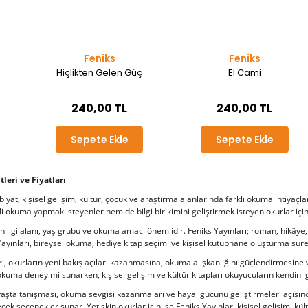
Feniks
Feniks
Hiçlikten Gelen Güç
El Cami
240,00 TL
240,00 TL
Sepete Ekle
Sepete Ekle
tleri ve Fiyatları
iyat, kişisel gelişim, kültür, çocuk ve araştırma alanlarında farklı okuma ihtiyaçl
fli okuma yapmak isteyenler hem de bilgi birikimini geliştirmek isteyen okurlar için
ilgi alanı, yaş grubu ve okuma amacı önemlidir. Feniks Yayınları; roman, hikâye, ki
ayınları, bireysel okuma, hediye kitap seçimi ve kişisel kütüphane oluşturma süreçl
eri, okurların yeni bakış açıları kazanmasına, okuma alışkanlığını güçlendirmesine 
r okuma deneyimi sunarken, kişisel gelişim ve kültür kitapları okuyucuların kendini 
yaşta tanışması, okuma sevgisi kazanmaları ve hayal gücünü geliştirmeleri açısında
cek seçenekler sunar. Yetişkin okurlar için ise Feniks Yayınları kişisel gelişim, kült