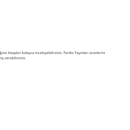
ğınız kitapları kolayca inceleyebilirsiniz. Feniks Yayınları ürünlerini
ş verebilirsiniz.