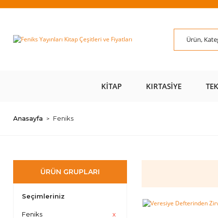
ÜZERİ ÜCRETSİZ
AL AZ
SAYFAMIZI ZİYARET
ÜZE
KARGO 📦
ÖDE 💰
EDİN 🖱️
KITAP
KIRTASIYE
TE
Anasayfa
Feniks
ÜRÜN GRUPLARI
Seçimleriniz
Feniks