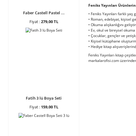
Feniks Yayınları Ürünlerin
Faber Castell Pastel ...
• Feniks Yayınları farklı yaş
• Roman, edebiyat, kişisel gel
Fiyat :
279,00 TL
• Okuma alışkanlığını gelişti
• Ev, okul ve bireysel okuma 
• Çocuklar, gençler ve yetişki
• Kişisel kütüphane oluşturm
• Hediye kitap alışverişlerind
Feniks Yayınları kitap çeşitle
markalarofisi.com üzerinden k
Fatih 3 lü Boya Seti
Fiyat :
159,00 TL