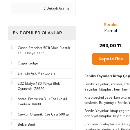
Detaylı Arama
Feniks
Kısmet
EN POPULER OLANLAR
263,00 TL
Cassa Standart 50'li Mavi Plastik
Telli Dosya 7735
Sepete Ekle
Özgür Gölge
Ermişin Aşk Mektupları
Feniks Yayınları Kitap Çeşi
LOZ İtfaiye 180 Parça Blok
Feniks Yayınları, roman, edeb
Oyuncak LZ8620
Yayınları kitapları, hem keyi
Kitap seçimi yaparken okurun 
Astral Premium 3 lü Cat İlkokul
seslenir. Bu yönüyle Feniks Y
Çantası 04400
Feniks Yayınları kitap çeşitl
Çaykur Organik Rize Çayı 500 gr
edebiyat kitapları keyifli bi
Çocukların kitaplarla erken 
Bekle Beni
tarafından değerlendirilebile