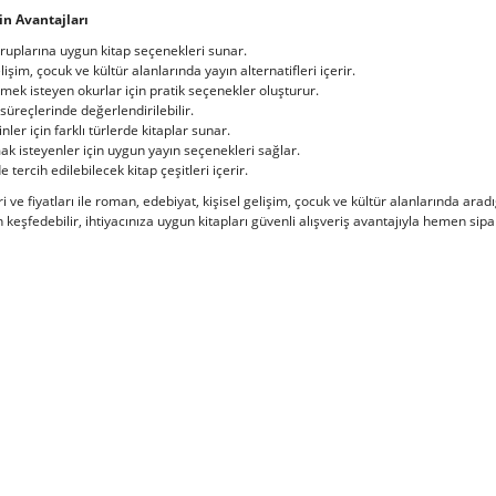
in Avantajları
 gruplarına uygun kitap seçenekleri sunar.
işim, çocuk ve kültür alanlarında yayın alternatifleri içerir.
rmek isteyen okurlar için pratik seçenekler oluşturur.
süreçlerinde değerlendirilebilir.
nler için farklı türlerde kitaplar sunar.
ak isteyenler için uygun yayın seçenekleri sağlar.
e tercih edilebilecek kitap çeşitleri içerir.
ri ve fiyatları ile roman, edebiyat, kişisel gelişim, çocuk ve kültür alanlarında aradı
eşfedebilir, ihtiyacınıza uygun kitapları güvenli alışveriş avantajıyla hemen sipari