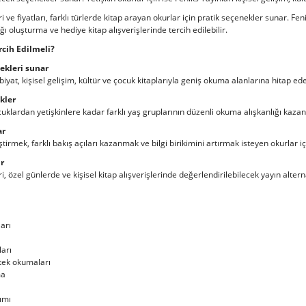
ri ve fiyatları, farklı türlerde kitap arayan okurlar için pratik seçenekler sunar. Fe
ğı oluşturma ve hediye kitap alışverişlerinde tercih edilebilir.
rcih Edilmeli?
nekleri sunar
iyat, kişisel gelişim, kültür ve çocuk kitaplarıyla geniş okuma alanlarına hitap ede
kler
ocuklardan yetişkinlere kadar farklı yaş gruplarının düzenli okuma alışkanlığı kaza
ar
ştirmek, farklı bakış açıları kazanmak ve bilgi birikimini artırmak isteyen okurlar içi
r
ri, özel günlerde ve kişisel kitap alışverişlerinde değerlendirilebilecek yayın altern
arı
ları
stek okumaları
ma
nımı