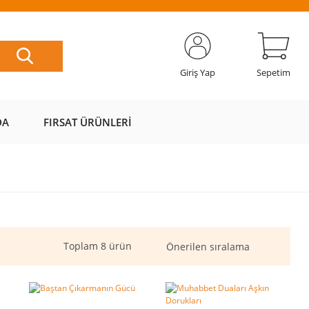
ETSİZ
AL AZ
SAYFAMIZI
ÜZERİ ÜCRETSİZ
📦
ÖDE 💰
ZİYARET EDİN 🖱️
KARGO 📦
Giriş Yap
Sepetim
DA
FIRSAT ÜRÜNLERI
Toplam 8 ürün