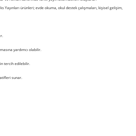
niks Yayınları ürünleri; evde okuma, okul destek çalışmaları, kişisel gelişim,
r.
nmasına yardımcı olabilir.
n tercih edilebilir.
atifleri sunar.