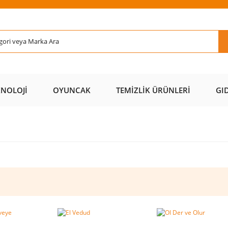
Rİ ÜCRETSİZ
AL AZ
SAYFAMIZI
ÜZERİ ÜCR
KARGO 📦
ÖDE 💰
ZİYARET EDİN 🖱️
KARGO 
KNOLOJI
OYUNCAK
TEMIZLIK ÜRÜNLERI
GI