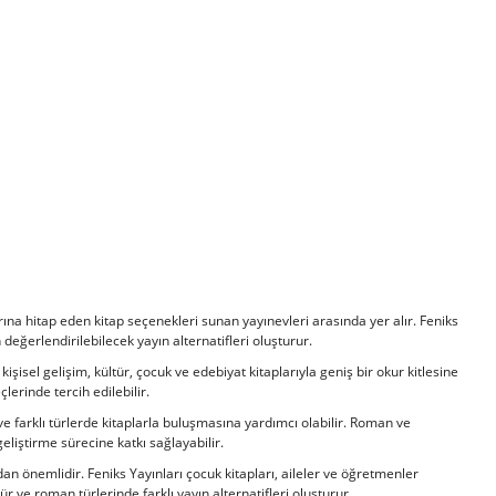
arına hitap eden kitap seçenekleri sunan yayınevleri arasında yer alır. Feniks
 değerlendirilebilecek yayın alternatifleri oluşturur.
şisel gelişim, kültür, çocuk ve edebiyat kitaplarıyla geniş bir okur kitlesine
erinde tercih edilebilir.
ve farklı türlerde kitaplarla buluşmasına yardımcı olabilir. Roman ve
geliştirme sürecine katkı sağlayabilir.
n önemlidir. Feniks Yayınları çocuk kitapları, aileler ve öğretmenler
ür ve roman türlerinde farklı yayın alternatifleri oluşturur.