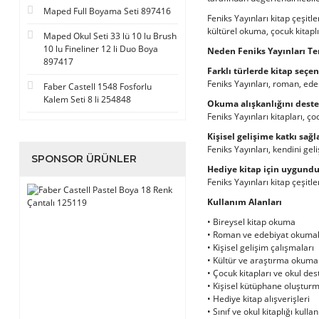
Maped Full Boyama Seti 897416
Feniks Yayınları kitap çeşitle
kültürel okuma, çocuk kitaplı
Maped Okul Seti 33 lü 10 lu Brush
10 lu Fineliner 12 li Duo Boya
Neden Feniks Yayınları Te
897417
Farklı türlerde kitap seçe
Feniks Yayınları, roman, edeb
Faber Castell 1548 Fosforlu
Kalem Seti 8 li 254848
Okuma alışkanlığını deste
Feniks Yayınları kitapları, ç
Kişisel gelişime katkı sağl
Feniks Yayınları, kendini geli
SPONSOR ÜRÜNLER
Hediye kitap için uygundu
Feniks Yayınları kitap çeşitle
Kullanım Alanları
• Bireysel kitap okuma
• Roman ve edebiyat okumal
• Kişisel gelişim çalışmaları
• Kültür ve araştırma okuma
• Çocuk kitapları ve okul de
• Kişisel kütüphane oluştur
• Hediye kitap alışverişleri
• Sınıf ve okul kitaplığı kulla