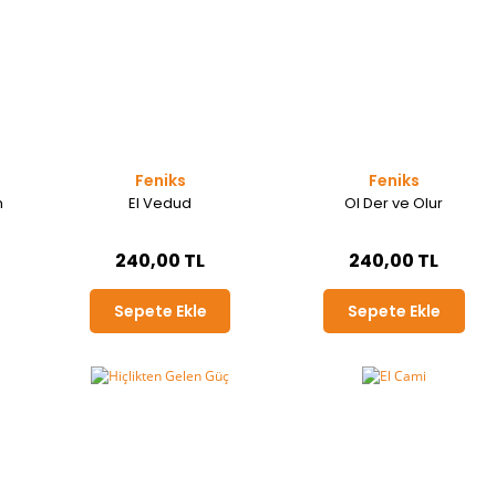
Feniks
Feniks
n
El Vedud
Ol Der ve Olur
240,00 TL
240,00 TL
Sepete Ekle
Sepete Ekle