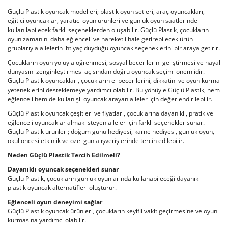
Güçlü Plastik oyuncak modelleri; plastik oyun setleri, araç oyuncakları,
eğitici oyuncaklar, yaratıcı oyun ürünleri ve günlük oyun saatlerinde
kullanılabilecek farklı seçeneklerden oluşabilir. Güçlü Plastik, çocukların
oyun zamanını daha eğlenceli ve hareketli hale getirebilecek ürün
gruplarıyla ailelerin ihtiyaç duyduğu oyuncak seçeneklerini bir araya getirir.
Çocukların oyun yoluyla öğrenmesi, sosyal becerilerini geliştirmesi ve hayal
dünyasını zenginleştirmesi açısından doğru oyuncak seçimi önemlidir.
Güçlü Plastik oyuncakları, çocukların el becerilerini, dikkatini ve oyun kurma
yeteneklerini desteklemeye yardımcı olabilir. Bu yönüyle Güçlü Plastik, hem
eğlenceli hem de kullanışlı oyuncak arayan aileler için değerlendirilebilir.
Güçlü Plastik oyuncak çeşitleri ve fiyatları, çocuklarına dayanıklı, pratik ve
eğlenceli oyuncaklar almak isteyen aileler için farklı seçenekler sunar.
Güçlü Plastik ürünleri; doğum günü hediyesi, karne hediyesi, günlük oyun,
okul öncesi etkinlik ve özel gün alışverişlerinde tercih edilebilir.
Neden Güçlü Plastik Tercih Edilmeli?
Dayanıklı oyuncak seçenekleri sunar
Güçlü Plastik, çocukların günlük oyunlarında kullanabileceği dayanıklı
plastik oyuncak alternatifleri oluşturur.
Eğlenceli oyun deneyimi sağlar
Güçlü Plastik oyuncak ürünleri, çocukların keyifli vakit geçirmesine ve oyun
kurmasına yardımcı olabilir.