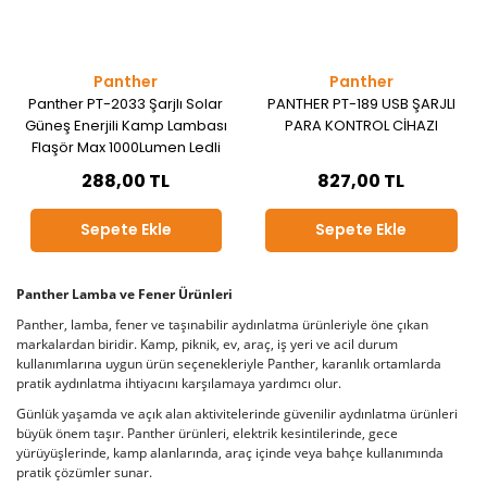
Panther
Panther
Panther PT-2033 Şarjlı Solar
PANTHER PT-189 USB ŞARJLI
Güneş Enerjili Kamp Lambası
PARA KONTROL CİHAZI
Flaşör Max 1000Lumen Ledli
Şarj Gösterge
288,00 TL
827,00 TL
Sepete Ekle
Sepete Ekle
Panther Lamba ve Fener Ürünleri
Panther, lamba, fener ve taşınabilir aydınlatma ürünleriyle öne çıkan
markalardan biridir. Kamp, piknik, ev, araç, iş yeri ve acil durum
kullanımlarına uygun ürün seçenekleriyle Panther, karanlık ortamlarda
pratik aydınlatma ihtiyacını karşılamaya yardımcı olur.
Günlük yaşamda ve açık alan aktivitelerinde güvenilir aydınlatma ürünleri
büyük önem taşır. Panther ürünleri, elektrik kesintilerinde, gece
yürüyüşlerinde, kamp alanlarında, araç içinde veya bahçe kullanımında
pratik çözümler sunar.