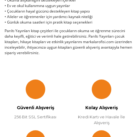
• Okuma alışkanlığını destekleyen içerikler
• Ev ve okul kullanımına uygun yayınlar
• Çocukların hayal gücünü destekleyen kitap yapısı
• Aileler ve öğretmenler için yardımcı kaynak niteliği
• Günlük okuma saatleri için pratik kitap seçenekleri
Parıltı Yayınları kitap çeşitleri ile çocukların okuma ve öğrenme sürecini
daha keyifli, eğitici ve verimli hale getirebilirsiniz. Parıltı Yayınları çocuk
kitapları, hikaye kitapları ve etkinlik yayınlarını markalarofisi.com üzerinden
inceleyebilir, ihtiyacınıza uygun kitapları güvenli alışveriş avantajıyla hemen
sipariş verebilirsiniz.
Güvenli Alışveriş
Kolay Alışveriş
256 Bit SSL Sertifikası
Kredi Kartı ve Havale İle
Alışveriş