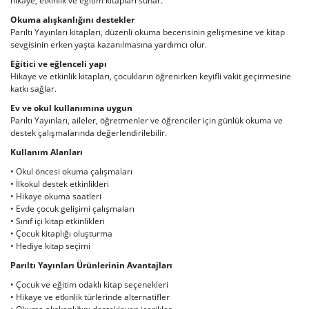
hikaye, etkinlik ve eğitim kitapları sunar.
Okuma alışkanlığını destekler
Parıltı Yayınları kitapları, düzenli okuma becerisinin gelişmesine ve kitap
sevgisinin erken yaşta kazanılmasına yardımcı olur.
Eğitici ve eğlenceli yapı
Hikaye ve etkinlik kitapları, çocukların öğrenirken keyifli vakit geçirmesine
katkı sağlar.
Ev ve okul kullanımına uygun
Parıltı Yayınları, aileler, öğretmenler ve öğrenciler için günlük okuma ve
destek çalışmalarında değerlendirilebilir.
Kullanım Alanları
• Okul öncesi okuma çalışmaları
• İlkokul destek etkinlikleri
• Hikaye okuma saatleri
• Evde çocuk gelişimi çalışmaları
• Sınıf içi kitap etkinlikleri
• Çocuk kitaplığı oluşturma
• Hediye kitap seçimi
Parıltı Yayınları Ürünlerinin Avantajları
• Çocuk ve eğitim odaklı kitap seçenekleri
• Hikaye ve etkinlik türlerinde alternatifler