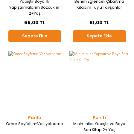
Yapıştır Boya İlk
Benim Eğlenceli Çıkartma
Yapıştırmalarım Sözcükler
Kitabım Tüylü Tavşanlar
2+Yaş
65,00 TL
81,00 TL
Sepete Ekle
Sepete Ekle
Parıltı
Parıltı
Ömer Seyfettin-Vasiyetname
Miniminiler Yapıştır ve Boya
Sarı Kitap 2+ Yaş