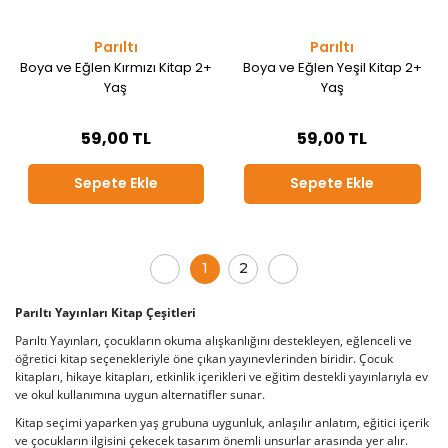
Parıltı
Parıltı
Boya ve Eğlen Kırmızı Kitap 2+
Boya ve Eğlen Yeşil Kitap 2+
Yaş
Yaş
59,00 TL
59,00 TL
Sepete Ekle
Sepete Ekle
1
2
Parıltı Yayınları Kitap Çeşitleri
Parıltı Yayınları, çocukların okuma alışkanlığını destekleyen, eğlenceli ve
öğretici kitap seçenekleriyle öne çıkan yayınevlerinden biridir. Çocuk
kitapları, hikaye kitapları, etkinlik içerikleri ve eğitim destekli yayınlarıyla ev
ve okul kullanımına uygun alternatifler sunar.
Kitap seçimi yaparken yaş grubuna uygunluk, anlaşılır anlatım, eğitici içerik
ve çocukların ilgisini çekecek tasarım önemli unsurlar arasında yer alır.