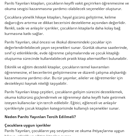
Parıltı Yayınları kitapları, çocukların keyifli vakit geçirirken öğrenmesine ve
okuma sevgisi kazanmasına yardımcı olabilecek seçenekler oluşturur.
Çocuklara yönelik hikaye kitapları, hayal gücünü geliştirme, kelime
dağarcığını artırma ve dikkat becerisini destekleme açısından değerlidir.
Renkli, sade ve anlaşılır içerikler, çocukların kitaplarla daha kolay bağ
kurmasına katkı sağlar.
Parıltı Yayınları, okul öncesi ve ilkokul dönemindeki çocuklar için
değerlendirilebilecek yayın seçenekleri sunar. Günlük okuma saatlerinde,
sınıf içi etkinliklerde, evde öğrenme çalışmalarında ve çocuk kitaplığı
oluşturma sürecinde kullanılabilecek pratik kitap alternatifleri bulunabilir.
Etkinlik ve eğitim destekli kitaplar, çocukların temel kavramları
öğrenmesine, el becerilerini geliştirmesine ve düzenli çalışma alışkanlığı
kazanmasına yardımcı olur. Bu tür yayınlar, aileler ve öğretmenler için
destekleyici kaynak niteliği taşıyabilir.
Parıltı Yayınları kitap çeşitleri, çocukların gelişim sürecini desteklemek,
okuma kültürünü güçlendirmek ve öğrenmeyi daha keyifli hale getirmek
isteyen kullanıcılar için tercih edilebilir. Eğitici, eğlenceli ve anlaşılır
içerikleriyle çocuk kitapları kategorisinde kullanışlı seçenekler sunar.
Neden Parıltı Yayınları Tercih Edilmeli?
Çocuklara uygun içerikler
Parıltı Yayınları, çocukların yaş seviyesine ve okuma ihtiyaçlarına uygun